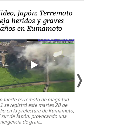
ideo, Japón: Terremoto
Israel regala 
eja heridos y graves
nueva embaja
años en Kumamoto
Jerusalén sob
familias pales
n fuerte terremoto de magnitud
,1 se registró este martes 28 de
Estados Unidos ha a
ulio en la prefectura de Kumamoto,
un dólar y durante 9
l sur de Japón, provocando una
el terreno para su 
mergencia de gran
...
en Jerusalén Oeste, 
perteneció hasta
...