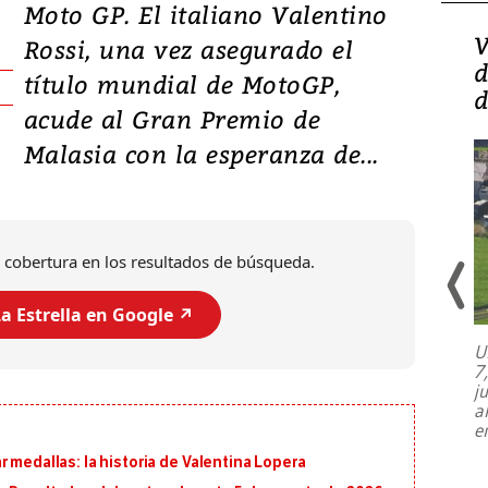
Moto GP. El italiano Valentino
Isidro Carbonell,
V
Rossi, una vez asegurado el
director de la Lotería:
d
título mundial de MotoGP,
‘Vamos a ser más
d
acude al Gran Premio de
transparentes, tengan fe
Malasia con la esperanza de...
 cobertura en los resultados de búsqueda.
a Estrella en Google ↗️
U
7
El director de la Lotería Nacional de
j
Beneficencia habla de la lotería
a
clandestina, auditorías internas y su
e
plan para modernizar la institución
 medallas: la historia de Valentina Lopera