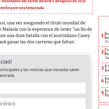
- Resultados del sorteo de este 5 de agosto de 2026
orentina por una temporada
ssi, una vez asegurado el título mundial de
 Malasia con la esperanza de tener "un fin de
Au
1
ra una dura batalla con el australiano Casey
al
ará ganar las dos carreras que faltan.
Es
‘T
2
Ri
Sa
CS
3
pa
On
4
°C
Tr
5
Op