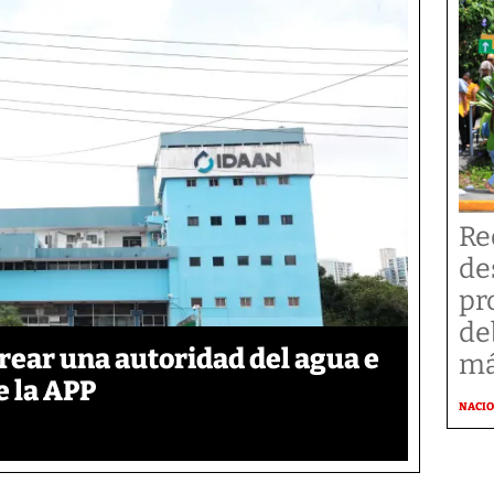
Re
de
pr
de
rear una autoridad del agua e
má
e la APP
NACI