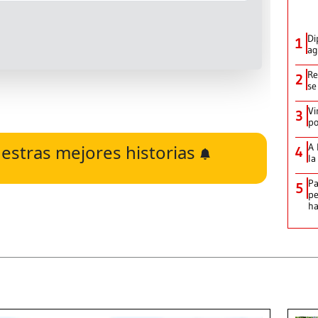
Di
1
ag
Re
2
se
Vi
3
po
estras mejores historias
A 
4
la
Pa
5
pe
ha