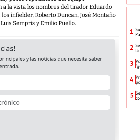
 a la vista los nombres del tirador Eduardo
o, los infielder, Roberto Duncan, José Montaño
s Luis Sempris y Emilio Puello.
Su
1
P
Se
2
la
Po
3
‘g
Pr
4
po
Se
5
co