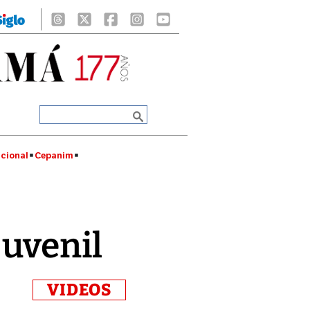
cional
Cepanim
juvenil
VIDEOS