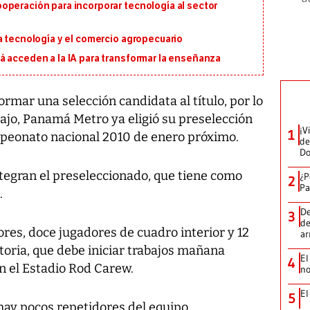
operación para incorporar tecnología al sector
a tecnología y el comercio agropecuario
á acceden a la IA para transformar la enseñanza
rmar una selección candidata al título, por lo
jo, Panamá Metro ya eligió su preselección
¡V
1
ampeonato nacional 2010 de enero próximo.
de
D
ntegran el preseleccionado, que tiene como
¿P
2
Pa
.
De
3
de
ores, doce jugadores de cuadro interior y 12
a
toria, que debe iniciar trabajos mañana
El
4
en el Estadio Rod Carew.
no
El
5
hay pocos repetidores del equipo