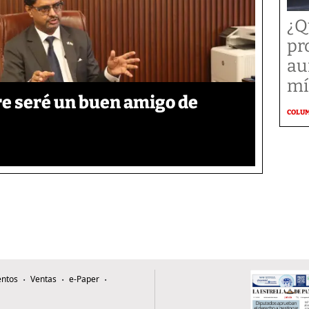
¿Q
pr
au
mí
re seré un buen amigo de
COLU
ntos
Ventas
e-Paper