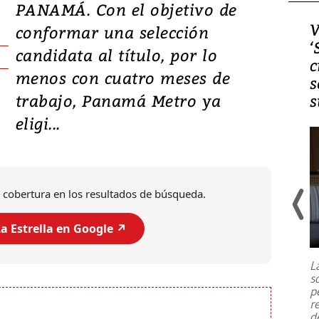
PANAMÁ. Con el objetivo de
Video, Japón: Terremoto
V
conformar una selección
deja heridos y graves
‘
candidata al título, por lo
daños en Kumamoto
c
menos con cuatro meses de
s
trabajo, Panamá Metro ya
s
eligi...
 cobertura en los resultados de búsqueda.
a Estrella en Google ↗️
Un fuerte terremoto de magnitud
7,1 se registró este martes 28 de
julio en la prefectura de Kumamoto,
L
al sur de Japón, provocando una
s
emergencia de gran
...
p
r
d