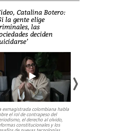
ideo, Catalina Botero:
Video: Lula la
Si la gente elige
candidatura 
riminales, las
promesas de i
ociedades deciden
en defensa, ed
uicidarse’
tierras raras
a exmagistrada colombiana habla
Entre recuerdos y es
obre el rol de contrapeso del
referencias hacia sus
eriodismo, el derecho al olvido,
presidente de Brasil,
eformas constitucionales y los
da Silva, oficializó 
esafíos de nuevas tecnologías
...
candidatura
...