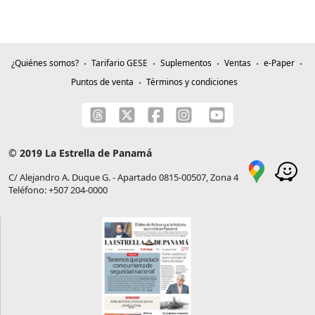
¿Quiénes somos?
Tarifario GESE
Suplementos
Ventas
e-Paper
Puntos de venta
Términos y condiciones
© 2019 La Estrella de Panamá
C/ Alejandro A. Duque G. - Apartado 0815-00507, Zona 4
Teléfono: +507 204-0000