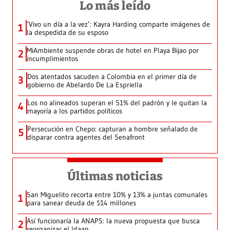
Lo más leído
‘Vivo un día a la vez’: Kayra Harding comparte imágenes de
1
la despedida de su esposo
MiAmbiente suspende obras de hotel en Playa Bijao por
2
incumplimientos
Dos atentados sacuden a Colombia en el primer día de
3
gobierno de Abelardo De La Espriella
Los no alineados superan el 51% del padrón y le quitan la
4
mayoría a los partidos políticos
Persecución en Chepo: capturan a hombre señalado de
5
disparar contra agentes del Senafront
Últimas noticias
San Miguelito recorta entre 10% y 13% a juntas comunales
1
para sanear deuda de $14 millones
Así funcionaría la ANAPS: la nueva propuesta que busca
2
reorganizar el Idaan