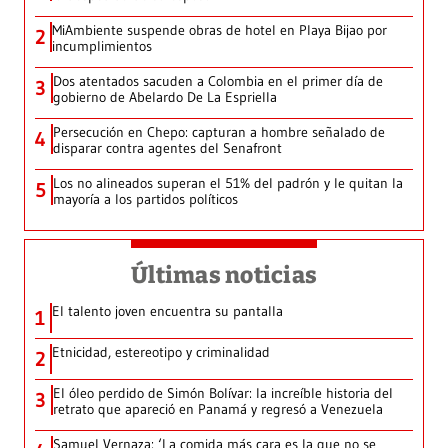
MiAmbiente suspende obras de hotel en Playa Bijao por
2
incumplimientos
Dos atentados sacuden a Colombia en el primer día de
3
gobierno de Abelardo De La Espriella
Persecución en Chepo: capturan a hombre señalado de
4
disparar contra agentes del Senafront
Los no alineados superan el 51% del padrón y le quitan la
5
mayoría a los partidos políticos
Últimas noticias
El talento joven encuentra su pantalla​
1
Etnicidad, estereotipo y criminalidad
2
El óleo perdido de Simón Bolívar: la increíble historia del
3
retrato que apareció en Panamá y regresó a Venezuela
Samuel Vernaza: ‘La comida más cara es la que no se