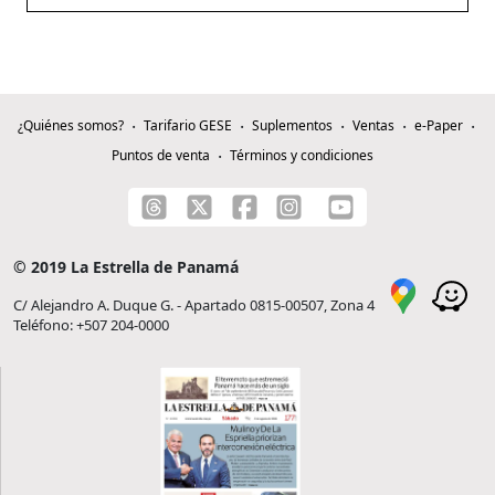
¿Quiénes somos?
Tarifario GESE
Suplementos
Ventas
e-Paper
Puntos de venta
Términos y condiciones
© 2019 La Estrella de Panamá
C/ Alejandro A. Duque G. - Apartado 0815-00507, Zona 4
Teléfono: +507 204-0000