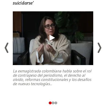
suicidarse’
La exmagistrada colombiana habla sobre el rol
de contrapeso del periodismo, el derecho al
olvido, reformas constitucionales y los desafíos
de nuevas tecnologías
...