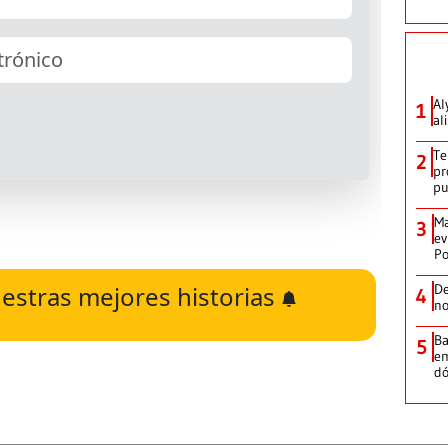
Al
1
al
Te
2
pr
p
Ma
3
ev
Po
estras mejores historias
De
4
no
Ba
5
em
dó