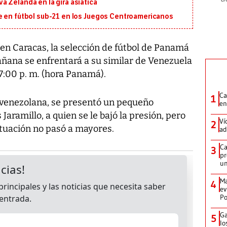
 Zelanda en la gira asiática
e en fútbol sub-21 en los Juegos Centroamericanos
n Caracas, la selección de fútbol de Panamá
ñana se enfrentará a su similar de Venezuela
7:00 p. m. (hora Panamá).
Ca
1
l venezolana, se presentó un pequeño
en
Jaramillo, a quien se le bajó la presión, pero
Ví
2
ituación no pasó a mayores.
ad
Ca
3
pr
un
Ma
4
ev
Po
Ga
5
lo