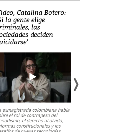
ideo, Catalina Botero:
Video: Lula la
Si la gente elige
candidatura 
riminales, las
promesas de i
ociedades deciden
en defensa, ed
uicidarse’
tierras raras
a exmagistrada colombiana habla
Entre recuerdos y es
obre el rol de contrapeso del
referencias hacia sus
eriodismo, el derecho al olvido,
presidente de Brasil,
eformas constitucionales y los
da Silva, oficializó 
esafíos de nuevas tecnologías
...
candidatura
...