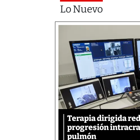
Lo Nuevo
Terapia dirigida re
progresión intracra
pulmón