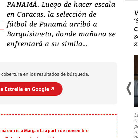
PANAMÁ. Luego de hacer escala
Video, Japón: Terremoto
V
en Caracas, la selección de
deja heridos y graves
‘
fútbol de Panamá arribó a
daños en Kumamoto
c
Barquisimeto, donde mañana se
s
enfrentará a su simila...
s
 cobertura en los resultados de búsqueda.
a Estrella en Google ↗️
Un fuerte terremoto de magnitud
7,1 se registró este martes 28 de
julio en la prefectura de Kumamoto,
L
al sur de Japón, provocando una
s
emergencia de gran
...
p
á con isla Margarita a partir de noviembre
r
d