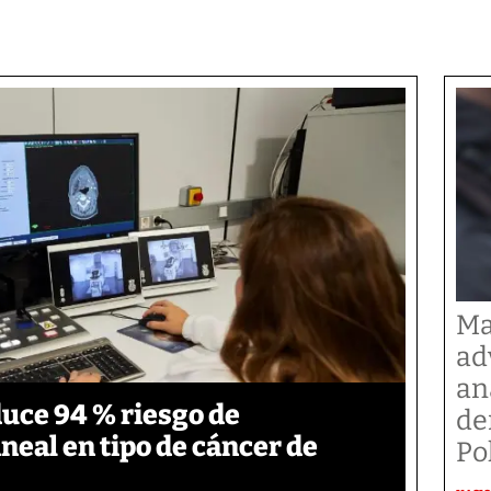
Ma
ad
an
duce 94 % riesgo de
de
neal en tipo de cáncer de
Po