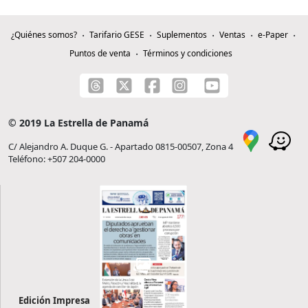
¿Quiénes somos?
Tarifario GESE
Suplementos
Ventas
e-Paper
Puntos de venta
Términos y condiciones
© 2019 La Estrella de Panamá
C/ Alejandro A. Duque G. - Apartado 0815-00507, Zona 4
Teléfono: +507 204-0000
Edición Impresa