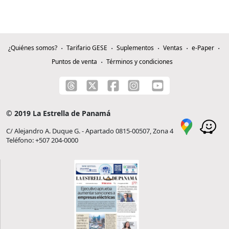
¿Quiénes somos?
Tarifario GESE
Suplementos
Ventas
e-Paper
Puntos de venta
Términos y condiciones
© 2019 La Estrella de Panamá
C/ Alejandro A. Duque G. - Apartado 0815-00507, Zona 4
Teléfono: +507 204-0000