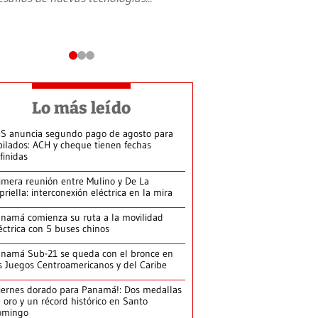
Lo más leído
S anuncia segundo pago de agosto para
bilados: ACH y cheque tienen fechas
finidas
imera reunión entre Mulino y De La
priella: interconexión eléctrica en la mira
namá comienza su ruta a la movilidad
éctrica con 5 buses chinos
namá Sub-21 se queda con el bronce en
s Juegos Centroamericanos y del Caribe
iernes dorado para Panamá!: Dos medallas
 oro y un récord histórico en Santo
omingo