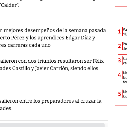
Calder”.
Pa
 con mejores desempeños de la semana pasada
1
Mu
erto Pérez y los aprendices Edgar Díaz y
Pa
es carreras cada uno.
2
de
Ca
3
alieron con dos triunfos resultaron ser Félix
ca
des Castillo y Javier Carrión, siendo ellos
M
4
bu
fo
Mo
5
Co
salieron entre los preparadores al cruzar la
dades.