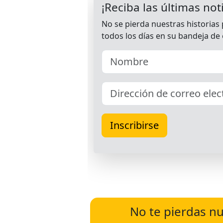
No te pierdas nu