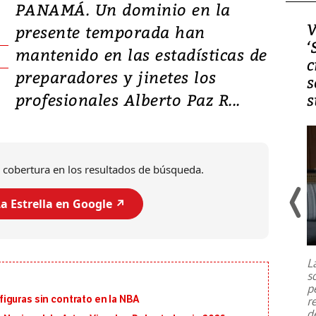
PANAMÁ. Un dominio en la
Video, Japón: Terremoto
V
presente temporada han
deja heridos y graves
‘
mantenido en las estadísticas de
daños en Kumamoto
c
preparadores y jinetes los
s
profesionales Alberto Paz R...
s
 cobertura en los resultados de búsqueda.
a Estrella en Google ↗️
Un fuerte terremoto de magnitud
7,1 se registró este martes 28 de
julio en la prefectura de Kumamoto,
L
al sur de Japón, provocando una
s
emergencia de gran
...
p
iguras sin contrato en la NBA
r
d