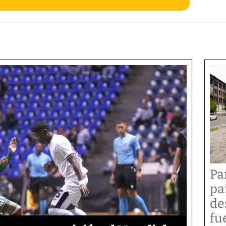
Pa
pa
de
fu