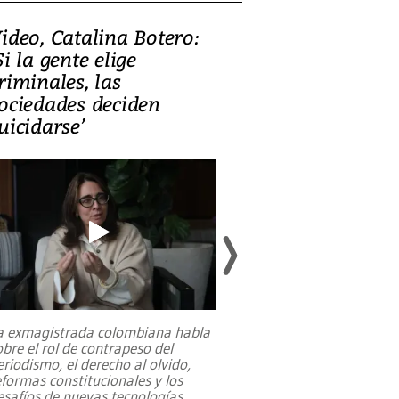
ideo, Catalina Botero:
Video: Lula la
Si la gente elige
candidatura 
riminales, las
promesas de i
ociedades deciden
en defensa, ed
uicidarse’
tierras raras
a exmagistrada colombiana habla
Entre recuerdos y es
obre el rol de contrapeso del
referencias hacia sus
eriodismo, el derecho al olvido,
presidente de Brasil,
eformas constitucionales y los
da Silva, oficializó 
esafíos de nuevas tecnologías
...
candidatura
...