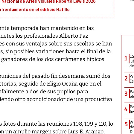
 Nacional de Artes Visuales Roberto Lewis 2026
nfrentamiento en el edificio Hatillo
ente temporada han mantenido en las
inetes los profesionales Alberto Paz
es con sus ventajas sobre sus escoltas se han
, sin posibles variaciones hasta el final de la
CS
1
 ganadores de los dos certámenes hípicos.
ju
de
reuniones del pasado fin desemana sumó dos
Pr
2
Es
ictorias, seguido de Eligio Ocaña que en el
unfalmente a dos de sus pupilos para
Pa
3
el
iendo otro acondicionador de una productiva
Pa
4
lo
¡V
fotos durante las reuniones 108, 109 y 110, lo
5
de
on un amplio margen sobre Luis E. Arango,
D