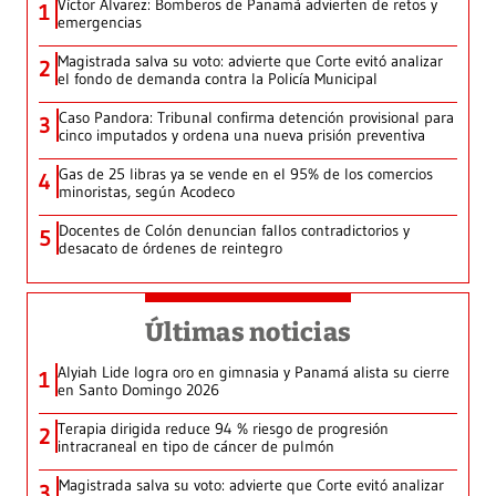
Víctor Álvarez: Bomberos de Panamá advierten de retos y
1
emergencias
Magistrada salva su voto: advierte que Corte evitó analizar
2
el fondo de demanda contra la Policía Municipal
Caso Pandora: Tribunal confirma detención provisional para
3
cinco imputados y ordena una nueva prisión preventiva
Gas de 25 libras ya se vende en el 95% de los comercios
4
minoristas, según Acodeco
Docentes de Colón denuncian fallos contradictorios y
5
desacato de órdenes de reintegro
Últimas noticias
Alyiah Lide logra oro en gimnasia y Panamá alista su cierre
1
en Santo Domingo 2026
Terapia dirigida reduce 94 % riesgo de progresión
2
intracraneal en tipo de cáncer de pulmón
Magistrada salva su voto: advierte que Corte evitó analizar
3