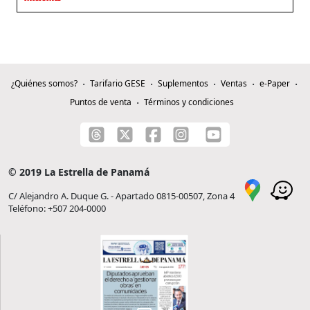
¿Quiénes somos?
Tarifario GESE
Suplementos
Ventas
e-Paper
Puntos de venta
Términos y condiciones
© 2019 La Estrella de Panamá
C/ Alejandro A. Duque G. - Apartado 0815-00507, Zona 4
Teléfono: +507 204-0000