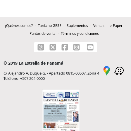
¿Quiénes somos?
Tarifario GESE
Suplementos
Ventas
e-Paper
Puntos de venta
Términos y condiciones
© 2019 La Estrella de Panamá
C/ Alejandro A. Duque G. - Apartado 0815-00507, Zona 4
Teléfono: +507 204-0000