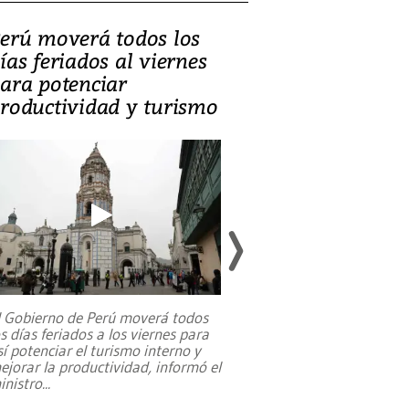
erú moverá todos los
Video, Catalin
ías feriados al viernes
‘Si la gente el
ara potenciar
criminales, la
roductividad y turismo
sociedades de
suicidarse’
l Gobierno de Perú moverá todos
os días feriados a los viernes para
La exmagistrada co
sí potenciar el turismo interno y
sobre el rol de contr
ejorar la productividad, informó el
periodismo, el derech
inistro
...
reformas constitucio
desafíos de nuevas t