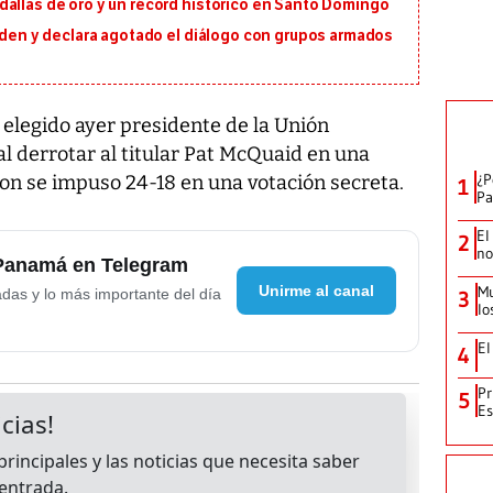
dallas de oro y un récord histórico en Santo Domingo
orden y declara agotado el diálogo con grupos armados
e elegido ayer presidente de la Unión
al derrotar al titular Pat McQuaid en una
¿P
son se impuso 24-18 en una votación secreta.
1
Pa
El
2
no
 Panamá en Telegram
Unirme al canal
Mu
adas y lo más importante del día
3
lo
El
4
Pr
5
Es