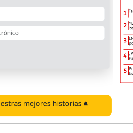
Fa
1
Mu
2
lo
LN
3
po
¿P
4
Pa
Pr
5
Es
estras mejores historias