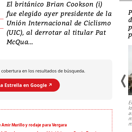
El británico Brian Cookson (i)
Video: Lula lanza su
P
fue elegido ayer presidente de la
candidatura con
d
Unión Internacional de Ciclismo
promesas de inversión
p
(UIC), al derrotar al titular Pat
en defensa, educación y
p
McQua...
tierras raras
 cobertura en los resultados de búsqueda.
a Estrella en Google ↗️
E
l
Entre recuerdos y escuetas
a
referencias hacia sus adversarios, el
m
presidente de Brasil, Luiz Inácio Lula
m
 Amir Murillo y rodaje para Vergara
da Silva, oficializó este domingo su
candidatura
...