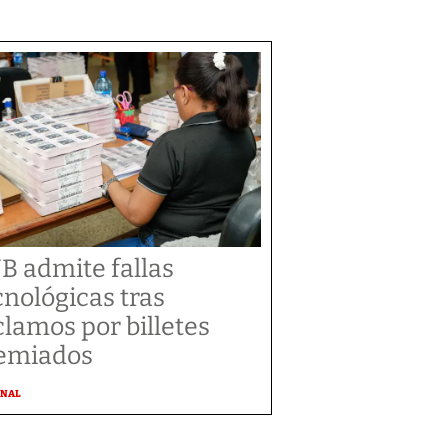
B admite fallas
cnológicas tras
clamos por billetes
emiados
ONAL