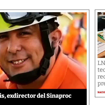
LN
te
re
pr
NACI
is, exdirector del Sinaproc