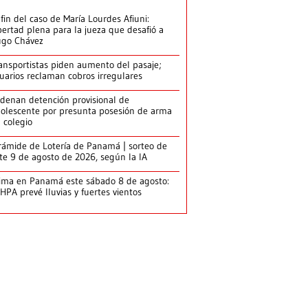
 fin del caso de María Lourdes Afiuni:
bertad plena para la jueza que desafió a
go Chávez
ansportistas piden aumento del pasaje;
uarios reclaman cobros irregulares
denan detención provisional de
olescente por presunta posesión de arma
 colegio
rámide de Lotería de Panamá | sorteo de
te 9 de agosto de 2026, según la IA
ima en Panamá este sábado 8 de agosto:
HPA prevé lluvias y fuertes vientos