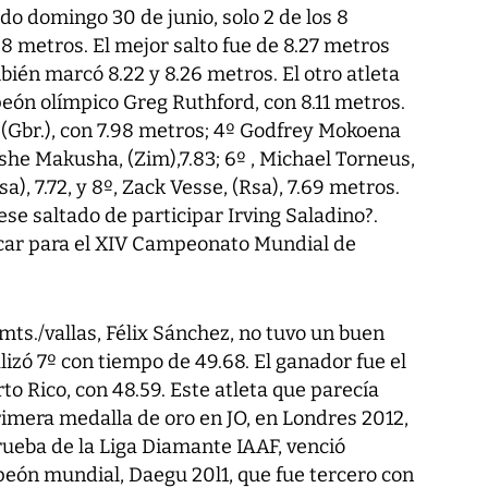
o domingo 30 de junio, solo 2 de los 8
 8 metros. El mejor salto fue de 8.27 metros
ién marcó 8.22 y 8.26 metros. El otro atleta
eón olímpico Greg Ruthford, con 8.11 metros.
(Gbr.), con 7.98 metros; 4º Godfrey Mokoena
ashe Makusha, (Zim),7.83; 6º , Michael Torneus,
Usa), 7.72, y 8º, Zack Vesse, (Rsa), 7.69 metros.
e saltado de participar Irving Saladino?.
ficar para el XIV Campeonato Mundial de
ts./vallas, Félix Sánchez, no tuvo un buen
izó 7º con tiempo de 49.68. El ganador fue el
to Rico, con 48.59. Este atleta que parecía
primera medalla de oro en JO, en Londres 2012,
prueba de la Liga Diamante IAAF, venció
peón mundial, Daegu 20l1, que fue tercero con