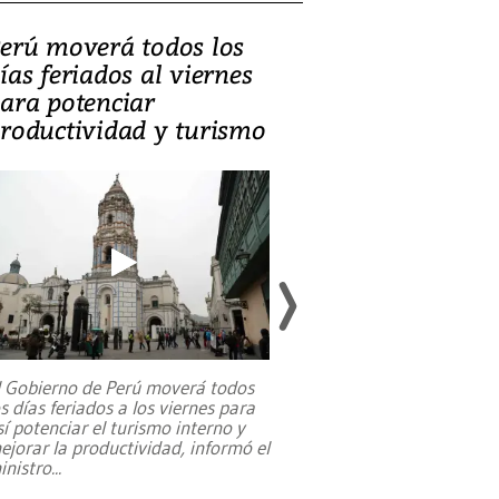
erú moverá todos los
Video, Catalin
ías feriados al viernes
‘Si la gente el
ara potenciar
criminales, la
roductividad y turismo
sociedades de
suicidarse’
l Gobierno de Perú moverá todos
os días feriados a los viernes para
La exmagistrada co
sí potenciar el turismo interno y
sobre el rol de contr
ejorar la productividad, informó el
periodismo, el derech
inistro
...
reformas constitucio
desafíos de nuevas t