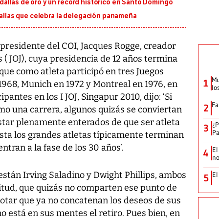
dallas de oro y un récord histórico en Santo Domingo
edallas que celebra la delegación panameña
 presidente del COI, Jacques Rogge, creador
s ( JOJ), cuya presidencia de 12 años termina
que como atleta participó en tres Juegos
Mu
1
1968, Munich en 1972 y Montreal en 1976, en
lo
ipantes en los I JOJ, Singapur 2010, dijo: ‘Si
Fa
2
mo una carrera, algunos quizás se conviertan
estar plenamente enterados de que ser atleta
¿P
3
Pa
asta los grandes atletas típicamente terminan
tran a la fase de los 30 años’.
El
4
no
 están Irving Saladino y Dwight Phillips, ambos
El
5
gitud, que quizás no comparten ese punto de
notar que ya no concatenan los deseos de sus
o está en sus mentes el retiro. Pues bien, en