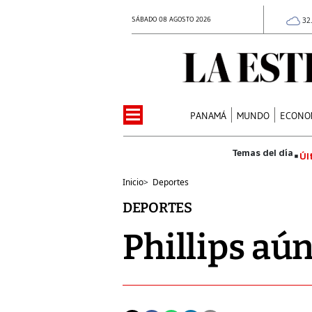
SÁBADO 08 AGOSTO 2026
32
PANAMÁ
MUNDO
ECONO
Úl
Inicio
>
Deportes
DEPORTES
Phillips aú