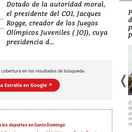
Dotado de la autoridad moral,
Video: Lula lanza su
P
el presidente del COI, Jacques
candidatura con
d
Rogge, creador de los Juegos
promesas de inversión
p
Olímpicos Juveniles ( JOJ), cuya
en defensa, educación y
p
presidencia d...
tierras raras
 cobertura en los resultados de búsqueda.
a Estrella en Google ↗️
E
l
Entre recuerdos y escuetas
a
referencias hacia sus adversarios, el
m
presidente de Brasil, Luiz Inácio Lula
m
n los deportes en Santo Domingo
da Silva, oficializó este domingo su
candidatura
...