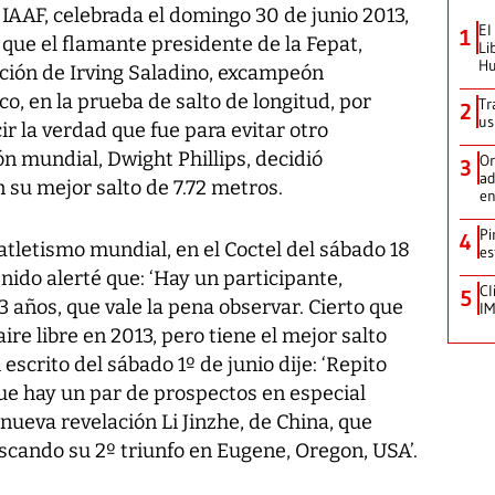
 IAAF, celebrada el domingo 30 de junio 2013,
El
1
que el flamante presidente de la Fepat,
Li
Hu
ación de Irving Saladino, excampeón
, en la prueba de salto de longitud, por
Tr
2
us
cir la verdad que fue para evitar otro
n mundial, Dwight Phillips, decidió
Or
3
ad
on su mejor salto de 7.72 metros.
en
Pi
4
tletismo mundial, en el Coctel del sábado 18
es
nido alerté que: ‘Hay un participante,
Cl
5
años, que vale la pena observar. Cierto que
IM
ire libre en 2013, pero tiene el mejor salto
 escrito del sábado 1º de junio dije: ‘Repito
ue hay un par de prospectos en especial
nueva revelación Li Jinzhe, de China, que
scando su 2º triunfo en Eugene, Oregon, USA’.