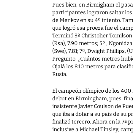
Pues bien, en Birmigham el pasad
participantes lograron saltar los
de Menkov en su 4º intento. Tamb
que logró esa proeza fue el camp
Terminó 3º Christoher Tomilson 
(Rsa), 7.90 metros; 5º , Ngonidz
(Swe), 7.81; 7º, Dwight Phillips, (
Pregunto: ¿Cuántos metros hubies
Ojalá los 8.10 metros para clasi
Rusia.
El campeón olímpico de los 400 m
debut en Birmingham, pues, final
insistente Javier Coulson de Puer
que iba a dotar a su país de su 
finalizó tercero. Ahora en la 7ª 
inclusive a Michael Tinsley, cam