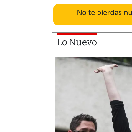
No te pierdas nu
Lo Nuevo