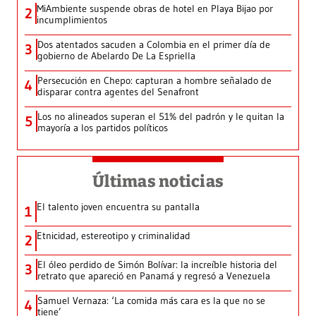
MiAmbiente suspende obras de hotel en Playa Bijao por
2
incumplimientos
Dos atentados sacuden a Colombia en el primer día de
3
gobierno de Abelardo De La Espriella
Persecución en Chepo: capturan a hombre señalado de
4
disparar contra agentes del Senafront
Los no alineados superan el 51% del padrón y le quitan la
5
mayoría a los partidos políticos
Últimas noticias
El talento joven encuentra su pantalla​
1
Etnicidad, estereotipo y criminalidad
2
El óleo perdido de Simón Bolívar: la increíble historia del
3
retrato que apareció en Panamá y regresó a Venezuela
Samuel Vernaza: ‘La comida más cara es la que no se
4
tiene’