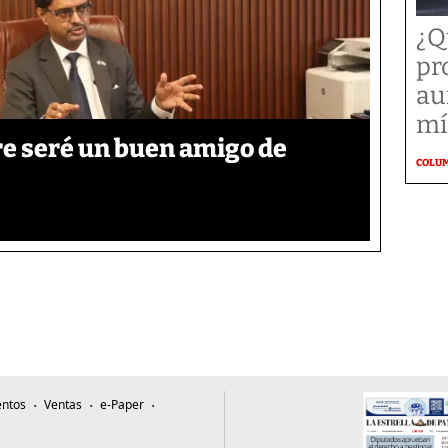
¿Q
pr
au
mí
re seré un buen amigo de
COLU
ntos
Ventas
e-Paper