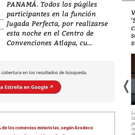
PANAMÁ. Todos los púgiles
Video, Japón: Terremoto
V
participantes en la función
deja heridos y graves
‘
Jugada Perfecta, por realizarse
daños en Kumamoto
c
esta noche en el Centro de
s
Convenciones Atlapa, cu...
s
 cobertura en los resultados de búsqueda.
a Estrella en Google ↗️
Un fuerte terremoto de magnitud
7,1 se registró este martes 28 de
julio en la prefectura de Kumamoto,
L
al sur de Japón, provocando una
s
emergencia de gran
...
p
5% de los comercios minoristas, según Acodeco
r
d