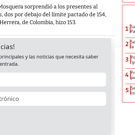
osquera sorprendió a los presentes al
as, dos por debajo del límite pactado de 154,
errera, de Colombia, hizo 153.
Su
1
P
Se
2
la
Po
3
‘g
Pr
4
po
Se
5
co