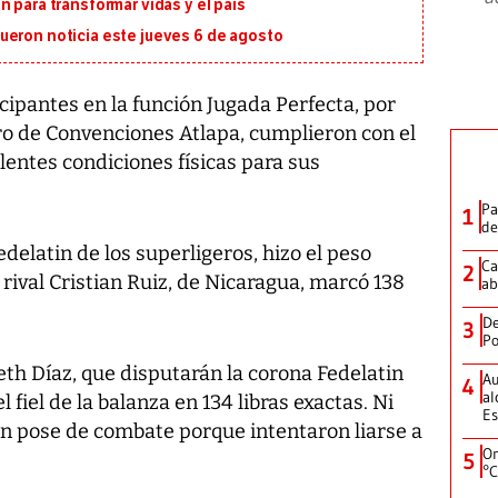
 para transformar vidas y el país
ueron noticia este jueves 6 de agosto
ipantes en la función Jugada Perfecta, por
ro de Convenciones Atlapa, cumplieron con el
lentes condiciones físicas para sus
Pa
1
de
elatin de los superligeros, hizo el peso
Ca
2
 rival Cristian Ruiz, de Nicaragua, marcó 138
ab
De
3
Po
th Díaz, que disputarán la corona Fedelatin
Au
4
al
l fiel de la balanza en 134 libras exactas. Ni
Es
en pose de combate porque intentaron liarse a
On
5
°C