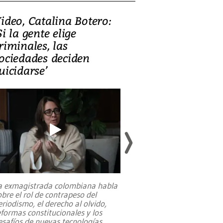
ideo, Catalina Botero:
Video: Lula la
Si la gente elige
candidatura 
riminales, las
promesas de i
ociedades deciden
en defensa, ed
uicidarse’
tierras raras
a exmagistrada colombiana habla
Entre recuerdos y es
obre el rol de contrapeso del
referencias hacia sus
eriodismo, el derecho al olvido,
presidente de Brasil,
eformas constitucionales y los
da Silva, oficializó 
esafíos de nuevas tecnologías
...
candidatura
...