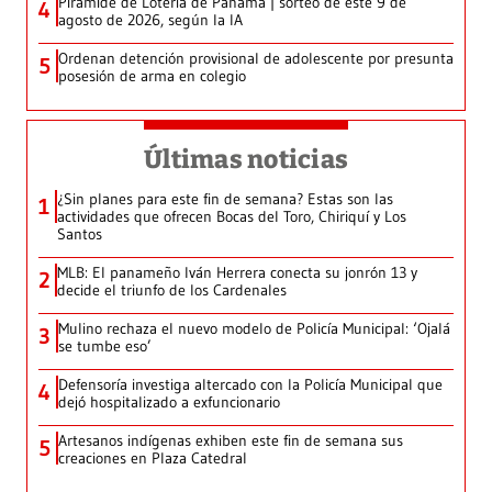
Pirámide de Lotería de Panamá | sorteo de este 9 de
4
agosto de 2026, según la IA
Ordenan detención provisional de adolescente por presunta
5
posesión de arma en colegio
Últimas noticias
¿Sin planes para este fin de semana? Estas son las
1
actividades que ofrecen Bocas del Toro, Chiriquí y Los
Santos
MLB: El panameño Iván Herrera conecta su jonrón 13 y
2
decide el triunfo de los Cardenales
Mulino rechaza el nuevo modelo de Policía Municipal: ‘Ojalá
3
se tumbe eso’
Defensoría investiga altercado con la Policía Municipal que
4
dejó hospitalizado a exfuncionario
Artesanos indígenas exhiben este fin de semana sus
5
creaciones en Plaza Catedral