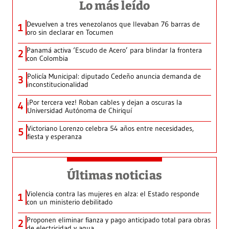
Lo más leído
Devuelven a tres venezolanos que llevaban 76 barras de
1
oro sin declarar en Tocumen
Panamá activa ‘Escudo de Acero’ para blindar la frontera
2
con Colombia
Policía Municipal: diputado Cedeño anuncia demanda de
3
inconstitucionalidad
¡Por tercera vez! Roban cables y dejan a oscuras la
4
Universidad Autónoma de Chiriquí
Victoriano Lorenzo celebra 54 años entre necesidades,
5
fiesta y esperanza
Últimas noticias
Violencia contra las mujeres en alza: el Estado responde
1
con un ministerio debilitado
Proponen eliminar fianza y pago anticipado total para obras
2
de electricidad y agua