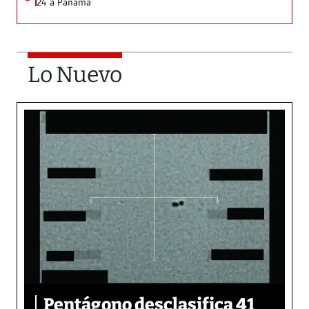
24 a Panamá
Lo Nuevo
Pentágono desclasifica 41