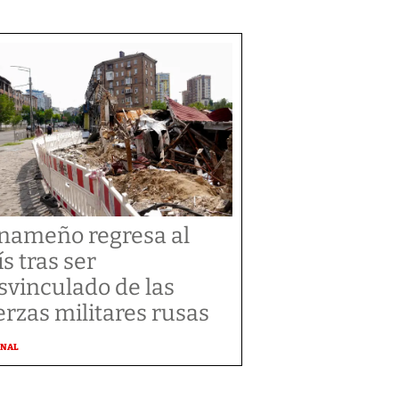
nameño regresa al
ís tras ser
svinculado de las
erzas militares rusas
ONAL