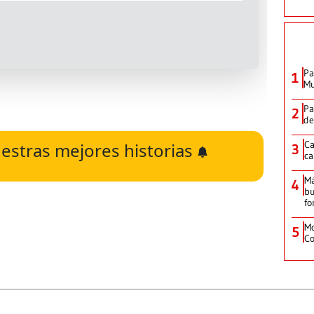
Pa
1
Mu
Pa
2
de
Ca
estras mejores historias
3
ca
M
4
bu
fo
Mo
5
Co