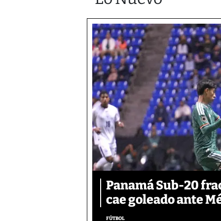
Panamá Sub-20 frac
cae goleado ante M
FÚTBOL