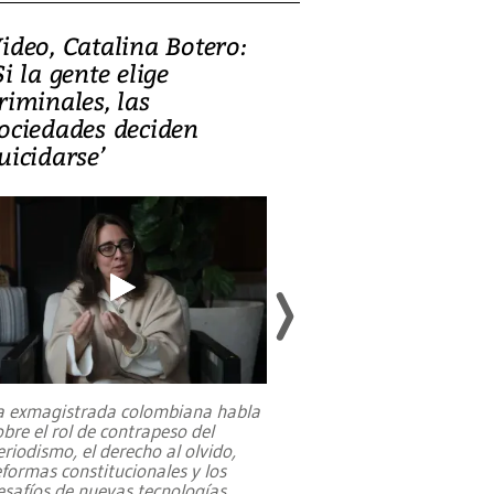
ideo, Catalina Botero:
Video: Lula la
Si la gente elige
candidatura 
riminales, las
promesas de i
ociedades deciden
en defensa, ed
uicidarse’
tierras raras
a exmagistrada colombiana habla
Entre recuerdos y es
obre el rol de contrapeso del
referencias hacia sus
eriodismo, el derecho al olvido,
presidente de Brasil,
eformas constitucionales y los
da Silva, oficializó 
esafíos de nuevas tecnologías
...
candidatura
...