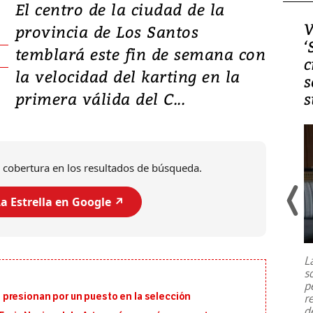
El centro de la ciudad de la
Video, Japón: Terremoto
V
provincia de Los Santos
deja heridos y graves
‘
temblará este fin de semana con
daños en Kumamoto
c
la velocidad del karting en la
s
primera válida del C...
s
 cobertura en los resultados de búsqueda.
a Estrella en Google ↗️
Un fuerte terremoto de magnitud
7,1 se registró este martes 28 de
julio en la prefectura de Kumamoto,
L
al sur de Japón, provocando una
s
emergencia de gran
...
p
presionan por un puesto en la selección
r
d