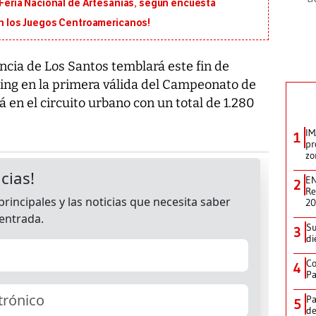
a Feria Nacional de Artesanías, según encuesta
 en los Juegos Centroamericanos!
incia de Los Santos temblará este fin de
ting en la primera válida del Campeonato de
rá en el circuito urbano con un total de 1.280
IM
1
pr
zo
EN
2
Re
2
Su
3
di
Co
4
Pa
Pa
5
de