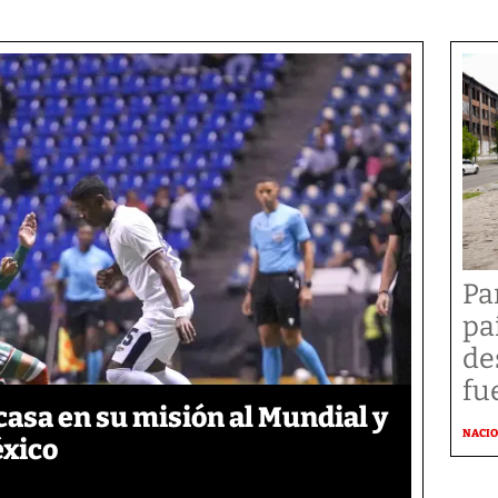
Pa
pa
de
fu
asa en su misión al Mundial y
NACI
éxico