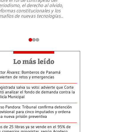
eriodismo, el derecho al olvido,
presidente de Brasil,
eformas constitucionales y los
da Silva, oficializó 
esafíos de nuevas tecnologías
...
candidatura
...
Lo más leído
ctor Álvarez: Bomberos de Panamá
vierten de retos y emergencias
gistrada salva su voto: advierte que Corte
itó analizar el fondo de demanda contra la
licía Municipal
so Pandora: Tribunal confirma detención
ovisional para cinco imputados y ordena
a nueva prisión preventiva
s de 25 libras ya se vende en el 95% de
s comercios minoristas, según Acodeco