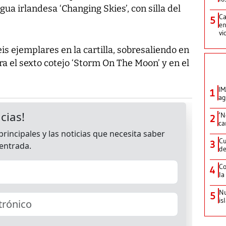
gua irlandesa ‘Changing Skies’, con silla del
Ca
5
en
vi
is ejemplares en la cartilla, sobresaliendo en
ra el sexto cotejo ‘Storm On The Moon’ y en el
IM
1
ag
‘N
2
ca
Cu
3
de
Co
4
la
Nu
5
is