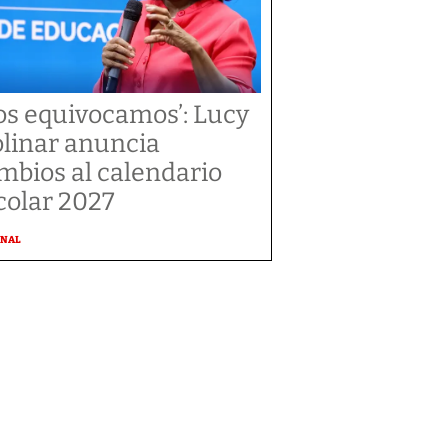
os equivocamos’: Lucy
linar anuncia
mbios al calendario
colar 2027
ONAL