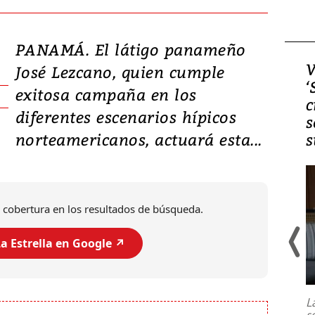
PANAMÁ. El látigo panameño
Video, Japón: Terremoto
V
José Lezcano, quien cumple
deja heridos y graves
‘
exitosa campaña en los
daños en Kumamoto
c
diferentes escenarios hípicos
s
norteamericanos, actuará esta...
s
 cobertura en los resultados de búsqueda.
a Estrella en Google ↗️
Un fuerte terremoto de magnitud
7,1 se registró este martes 28 de
julio en la prefectura de Kumamoto,
L
al sur de Japón, provocando una
s