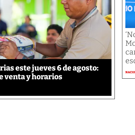
‘N
Mo
ca
es
ias este jueves 6 de agosto:
NACI
e venta y horarios