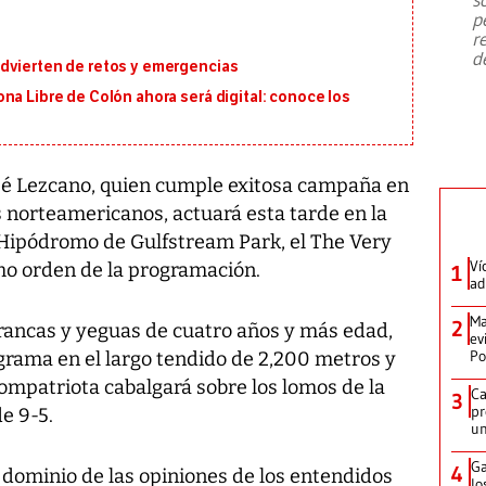
emergencia de gran
...
p
r
d
dvierten de retos y emergencias
na Libre de Colón ahora será digital: conoce los
é Lezcano, quien cumple exitosa campaña en
s norteamericanos, actuará esta tarde en la
Hipódromo de Gulfstream Park, el The Very
Ví
mo orden de la programación.
1
ad
Ma
2
rancas y yeguas de cuatro años y más edad,
ev
Po
grama en el largo tendido de 2,200 metros y
compatriota cabalgará sobre los lomos de la
Ca
3
pr
e 9-5.
un
Ga
4
l dominio de las opiniones de los entendidos
lo