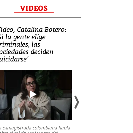
VIDEOS
ideo, Catalina Botero:
Video: Lula la
Si la gente elige
candidatura 
riminales, las
promesas de i
ociedades deciden
en defensa, ed
uicidarse’
tierras raras
a exmagistrada colombiana habla
Entre recuerdos y es
obre el rol de contrapeso del
referencias hacia sus