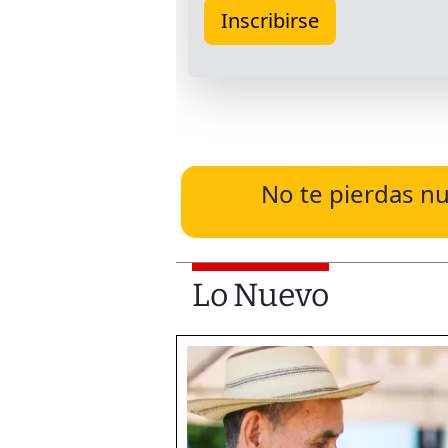
No te pierdas nu
Lo Nuevo