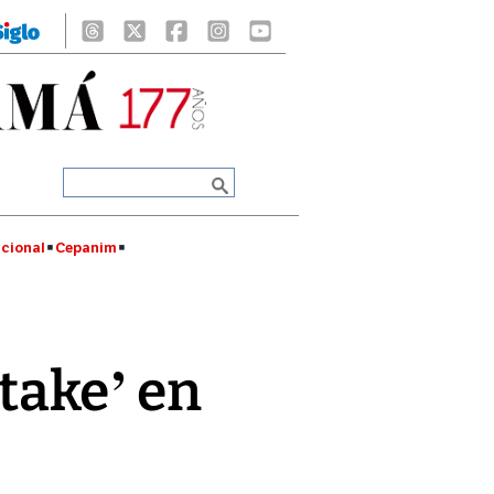
cional
Cepanim
take’ en