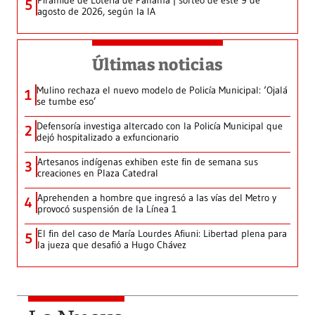
Pirámide de Lotería de Panamá | sorteo de este 9 de
5
agosto de 2026, según la IA
Últimas noticias
Mulino rechaza el nuevo modelo de Policía Municipal: ‘Ojalá
1
se tumbe eso’
Defensoría investiga altercado con la Policía Municipal que
2
dejó hospitalizado a exfuncionario
Artesanos indígenas exhiben este fin de semana sus
3
creaciones en Plaza Catedral
Aprehenden a hombre que ingresó a las vías del Metro y
4
provocó suspensión de la Línea 1
El fin del caso de María Lourdes Afiuni: Libertad plena para
5
la jueza que desafió a Hugo Chávez