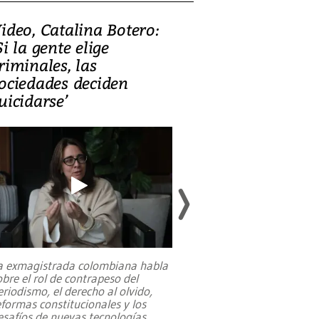
ideo, Catalina Botero:
Video: Lula la
Si la gente elige
candidatura 
riminales, las
promesas de i
ociedades deciden
en defensa, ed
uicidarse’
tierras raras
a exmagistrada colombiana habla
Entre recuerdos y es
obre el rol de contrapeso del
referencias hacia sus
eriodismo, el derecho al olvido,
presidente de Brasil,
eformas constitucionales y los
da Silva, oficializó 
esafíos de nuevas tecnologías
...
candidatura
...