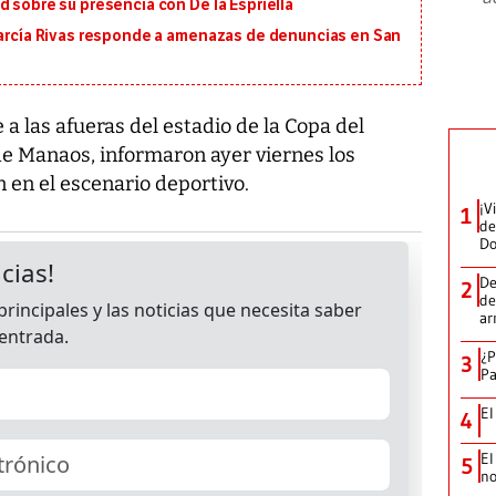
d sobre su presencia con De la Espriella
 García Rivas responde a amenazas de denuncias en San
a las afueras del estadio de la Copa del
e Manaos, informaron ayer viernes los
 en el escenario deportivo.
¡V
1
de
D
De
2
de
ar
¿P
3
Pa
El
4
El
5
no