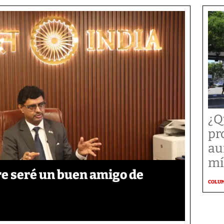
¿Q
pr
au
mí
re seré un buen amigo de
COLU