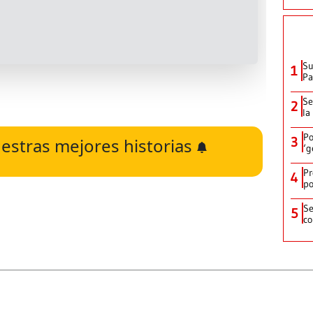
Su
1
P
Se
2
la
Po
3
estras mejores historias
‘g
Pr
4
po
Se
5
co