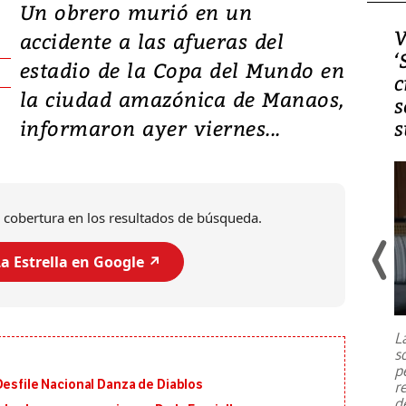
Un obrero murió en un
Video, Japón: Terremoto
V
accidente a las afueras del
deja heridos y graves
‘
estadio de la Copa del Mundo en
daños en Kumamoto
c
la ciudad amazónica de Manaos,
s
informaron ayer viernes...
s
 cobertura en los resultados de búsqueda.
a Estrella en Google ↗️
Un fuerte terremoto de magnitud
7,1 se registró este martes 28 de
julio en la prefectura de Kumamoto,
L
al sur de Japón, provocando una
s
emergencia de gran
...
p
Desfile Nacional Danza de Diablos
r
d