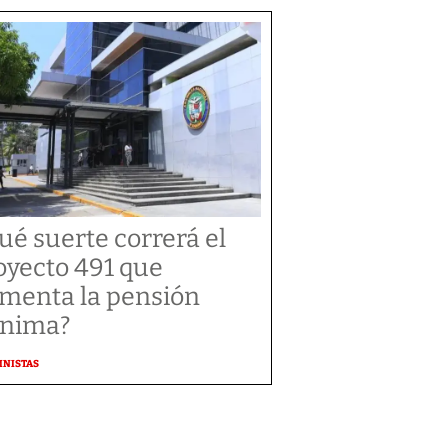
ué suerte correrá el
oyecto 491 que
menta la pensión
nima?
MNISTAS