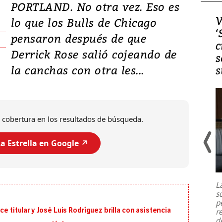
PORTLAND. No otra vez. Eso es
Video, Japón: Terremoto
V
lo que los Bulls de Chicago
deja heridos y graves
‘
pensaron después de que
daños en Kumamoto
c
Derrick Rose salió cojeando de
s
la canchas con otra les...
s
 cobertura en los resultados de búsqueda.
a Estrella en Google ↗️
Un fuerte terremoto de magnitud
7,1 se registró este martes 28 de
julio en la prefectura de Kumamoto,
L
al sur de Japón, provocando una
s
emergencia de gran
...
p
e titular y José Luis Rodríguez brilla con asistencia
r
d