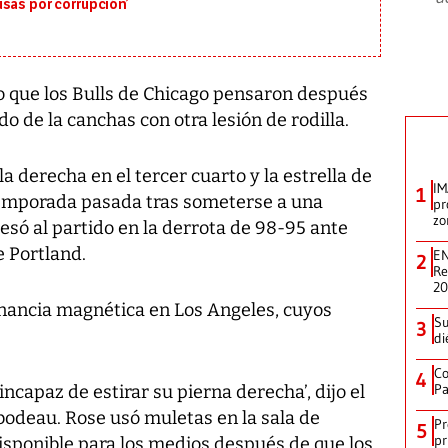
sas por corrupción’
o que los Bulls de Chicago pensaron después
o de la canchas con otra lesión de rodilla.
la derecha en el tercer cuarto y la estrella de
IM
1
 temporada pasada tras someterse a una
pr
zo
gresó al partido en la derrota de 98-95 ante
e Portland.
EN
2
Re
2
nancia magnética en Los Angeles, cuyos
Su
3
di
Co
4
Pa
incapaz de estirar su pierna derecha’, dijo el
odeau. Rose usó muletas en la sala de
Pr
5
pr
sponible para los medios después de que los