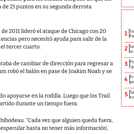
a de 21 puntos en su segunda derrota
 de 2011 lideró el ataque de Chicago con 20
Su
1
P
tencias pero necesitó ayuda para salir de la
el tercer cuarto.
Se
2
la
Po
rataba de cambiar de dirección para regresar a
3
‘g
um robó el balón en pase de Joakim Noah y se
Pr
4
po
Se
5
o apoyarse en la rodilla. Luego que los Trail
co
artido durante un tiempo fuera.
hibodeau. “Cada vez que alguien queda fuera,
 especular hasta no tener más información’,