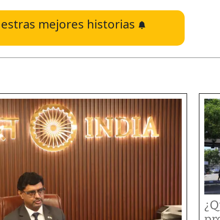
estras mejores historias
¿Q
pr