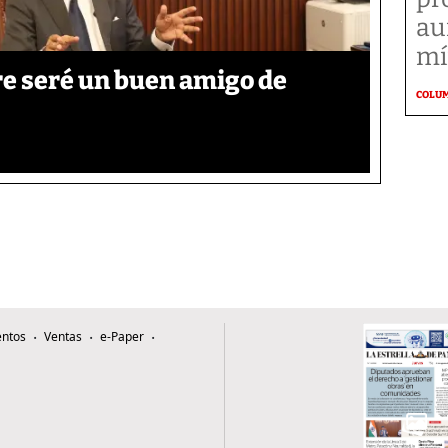
au
mí
re seré un buen amigo de
COLU
ntos
Ventas
e-Paper