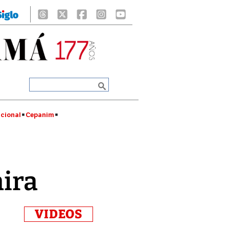
cional
Cepanim
mira
VIDEOS