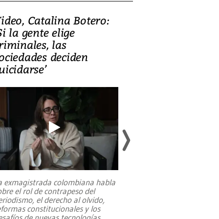
ideo, Catalina Botero:
Video: Lula la
Si la gente elige
candidatura 
riminales, las
promesas de i
ociedades deciden
en defensa, ed
uicidarse’
tierras raras
a exmagistrada colombiana habla
Entre recuerdos y es
obre el rol de contrapeso del
referencias hacia sus
eriodismo, el derecho al olvido,
presidente de Brasil,
eformas constitucionales y los
da Silva, oficializó 
esafíos de nuevas tecnologías
...
candidatura
...