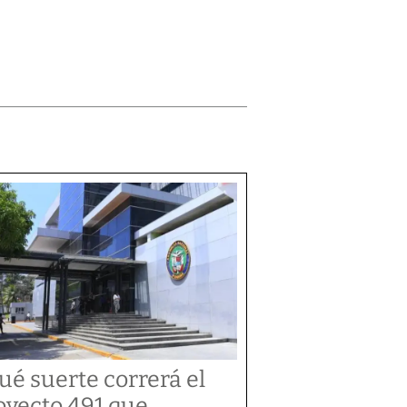
ué suerte correrá el
oyecto 491 que