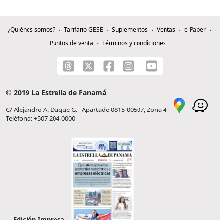
¿Quiénes somos?
Tarifario GESE
Suplementos
Ventas
e-Paper
Puntos de venta
Términos y condiciones
© 2019 La Estrella de Panamá
C/ Alejandro A. Duque G. - Apartado 0815-00507, Zona 4
Teléfono: +507 204-0000
Edición Impresa