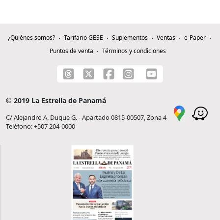
¿Quiénes somos?
Tarifario GESE
Suplementos
Ventas
e-Paper
Puntos de venta
Términos y condiciones
© 2019 La Estrella de Panamá
C/ Alejandro A. Duque G. - Apartado 0815-00507, Zona 4
Teléfono: +507 204-0000