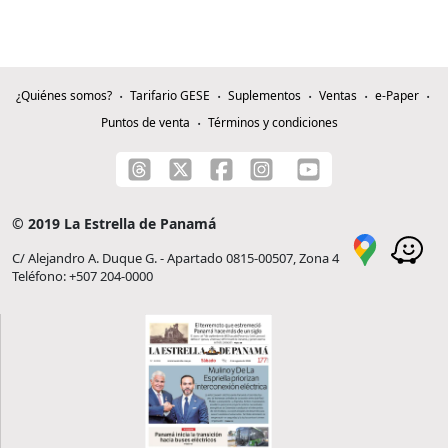
¿Quiénes somos?
Tarifario GESE
Suplementos
Ventas
e-Paper
Puntos de venta
Términos y condiciones
© 2019 La Estrella de Panamá
C/ Alejandro A. Duque G. - Apartado 0815-00507, Zona 4
Teléfono: +507 204-0000