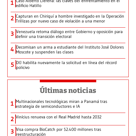
Caso Alberto Llerena: las claves del enfrentamiento en el
1
edificio Hatillo
Capturan en Chiriquí a hombre investigado en la Operación
2
Trillizas por nuevo caso de violación a una menor
Venezuela retoma diálogo entre Gobierno y oposición para
3
definir una transición electoral
Decomisan un arma a estudiante del Instituto José Dolores
4
Moscote y suspenden las clases
DIJ habilita nuevamente la solicitud en línea del récord
5
policivo
Últimas noticias
Multinacionales tecnológicas miran a Panamá tras
1
estrategia de semiconductores e IA
Vinícius renueva con el Real Madrid hasta 2032
2
Visa compra BioCatch por $2.400 millones tras
3
reestructuración