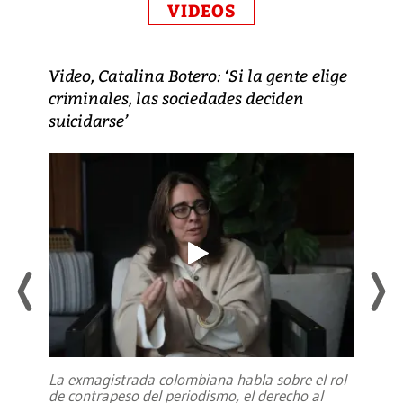
VIDEOS
Video, Catalina Botero: ‘Si la gente elige
criminales, las sociedades deciden
suicidarse’
La exmagistrada colombiana habla sobre el rol
de contrapeso del periodismo, el derecho al