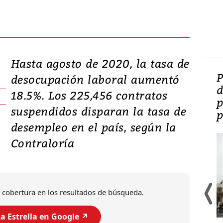
Hasta agosto de 2020, la tasa de
Video: Lula lanza su
P
desocupación laboral aumentó
candidatura con
d
18.5%. Los 225,456 contratos
promesas de inversión
p
suspendidos disparan la tasa de
en defensa, educación y
p
desempleo en el país, según la
tierras raras
Contraloría
 cobertura en los resultados de búsqueda.
a Estrella en Google ↗️