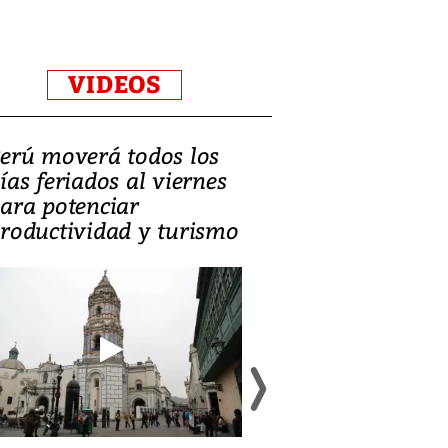
VIDEOS
erú moverá todos los
Video, Catalin
ías feriados al viernes
‘Si la gente el
ara potenciar
criminales, la
roductividad y turismo
sociedades de
suicidarse’