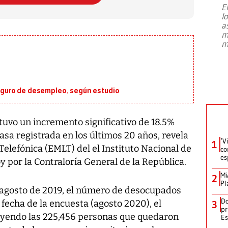
E
l
Entre recuerdos y escuetas
a
referencias hacia sus adversarios, el
m
presidente de Brasil, Luiz Inácio Lula
m
da Silva, oficializó este domingo su
candidatura
...
guro de desempleo, según estudio
tuvo un incremento significativo de 18.5%
asa registrada en los últimos 20 años, revela
‘V
1
elefónica (EMLT) del el Instituto Nacional de
co
es
y por la Contraloría General de la República.
Mi
2
Pl
 agosto de 2019, el número de desocupados
Do
a fecha de la encuesta (agosto 2020), el
3
pr
luyendo las 225,456 personas que quedaron
Es