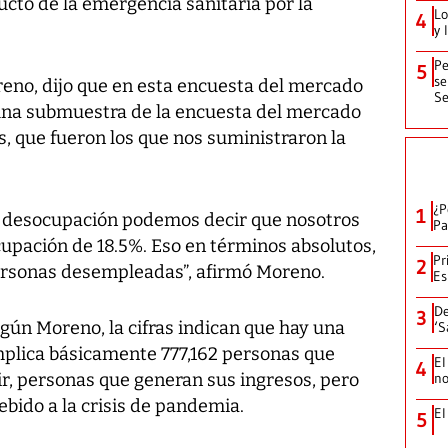
cto de la emergencia sanitaria por la
Lo
4
y 
Pe
5
se
reno, dijo que en esta encuesta del mercado
Se
 una submuestra de la encuesta del mercado
s, que fueron los que nos suministraron la
¿P
1
de desocupación podemos decir que nosotros
Pa
upación de 18.5%. Eso en términos absolutos,
Pr
2
rsonas desempleadas”, afirmó Moreno.
Es
De
3
egún Moreno, la cifras indican que hay una
‘S
implica básicamente 777,162 personas que
El
4
ir, personas que generan sus ingresos, pero
no
bido a la crisis de pandemia.
El
5