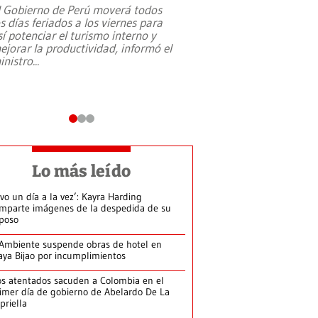
l Gobierno de Perú moverá todos
os días feriados a los viernes para
La exmagistrada co
sí potenciar el turismo interno y
sobre el rol de contr
ejorar la productividad, informó el
periodismo, el derech
inistro
...
reformas constitucio
desafíos de nuevas t
Lo más leído
ivo un día a la vez’: Kayra Harding
mparte imágenes de la despedida de su
poso
Ambiente suspende obras de hotel en
aya Bijao por incumplimientos
s atentados sacuden a Colombia en el
imer día de gobierno de Abelardo De La
priella