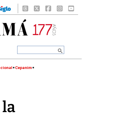
cional
Cepanim
 la