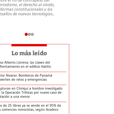
eriodismo, el derecho al olvido,
presidente de Brasil,
eformas constitucionales y los
da Silva, oficializó 
esafíos de nuevas tecnologías
...
candidatura
...
Lo más leído
so Alberto Llerena: las claves del
frentamiento en el edificio Hatillo
ctor Álvarez: Bomberos de Panamá
vierten de retos y emergencias
pturan en Chiriquí a hombre investigado
 la Operación Trillizas por nuevo caso de
olación a una menor
s de 25 libras ya se vende en el 95% de
s comercios minoristas, según Acodeco