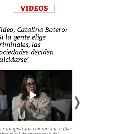
VIDEOS
ideo, Catalina Botero:
Video: Lula la
Si la gente elige
candidatura 
riminales, las
promesas de i
ociedades deciden
en defensa, ed
uicidarse’
tierras raras
a exmagistrada colombiana habla
Entre recuerdos y es
obre el rol de contrapeso del
referencias hacia sus