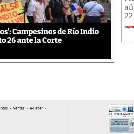
añ
22
NACI
os’: Campesinos de Río Indio
 26 ante la Corte
ntos
Ventas
e-Paper