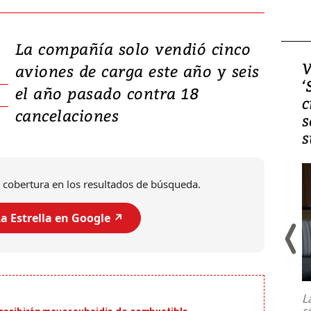
La compañía solo vendió cinco
Video, Japón: Terremoto
V
aviones de carga este año y seis
deja heridos y graves
‘
el año pasado contra 18
daños en Kumamoto
c
cancelaciones
s
s
 cobertura en los resultados de búsqueda.
a Estrella en Google ↗️
Un fuerte terremoto de magnitud
7,1 se registró este martes 28 de
julio en la prefectura de Kumamoto,
L
al sur de Japón, provocando una
s