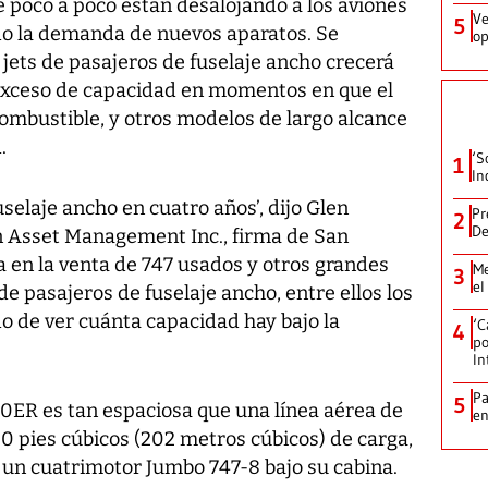
 poco a poco están desalojando a los aviones
Ve
5
do la demanda de nuevos aparatos. Se
op
 jets de pasajeros de fuselaje ancho crecerá
exceso de capacidad en momentos en que el
combustible, y otros modelos de largo alcance
.
‘S
1
In
selaje ancho en cuatro años’, dijo Glen
Pr
2
De
 Asset Management Inc., firma de San
 en la venta de 747 usados y otros grandes
Me
3
el
de pasajeros de fuselaje ancho, entre ellos los
 de ver cuánta capacidad hay bajo la
‘C
4
po
In
Pa
5
0ER es tan espaciosa que una línea aérea de
e
0 pies cúbicos (202 metros cúbicos) de carga,
un cuatrimotor Jumbo 747-8 bajo su cabina.