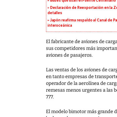
Buses que usan el Puente Centenario 
Declaración de Reexportación en la Zo
detalles
Japón reafirma respaldo al Canal de P
interoceánica
El fabricante de aviones de car
sus competidores más important
aviones de pasajeros.
Las ventas de los aviones de car
en tanto empresas de transporte
operador de la aerolínea de car
remesas menos urgentes a las b
777.
El modelo bimotor más grande de