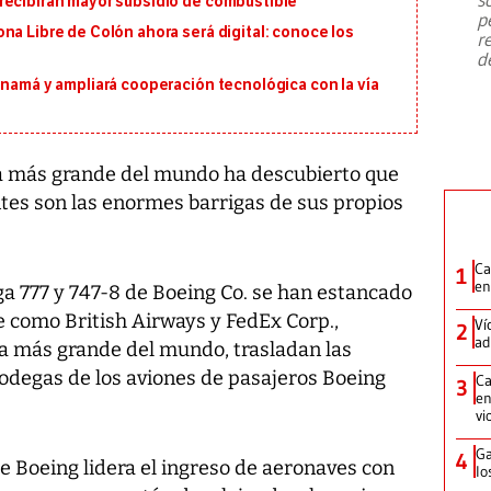
recibirán mayor subsidio de combustible
emergencia de gran
...
p
na Libre de Colón ahora será digital: conoce los
r
d
anamá y ampliará cooperación tecnológica con la vía
ga más grande del mundo ha descubierto que
es son las enormes barrigas de sus propios
Ca
1
en
ga 777 y 747-8 de Boeing Co. se han estancado
 como British Airways y FedEx Corp.,
Ví
2
ad
ga más grande del mundo, trasladan las
odegas de los aviones de pasajeros Boeing
Ca
3
en
vi
Ga
4
 Boeing lidera el ingreso de aeronaves con
lo