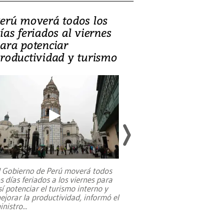
erú moverá todos los
Video, Catalin
ías feriados al viernes
‘Si la gente el
ara potenciar
criminales, la
roductividad y turismo
sociedades de
suicidarse’
l Gobierno de Perú moverá todos
os días feriados a los viernes para
La exmagistrada co
sí potenciar el turismo interno y
sobre el rol de contr
ejorar la productividad, informó el
periodismo, el derech
inistro
...
reformas constitucio
desafíos de nuevas t