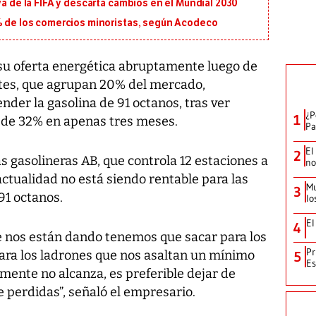
va de la FIFA y descarta cambios en el Mundial 2030
5% de los comercios minoristas, según Acodeco
su oferta energética abruptamente luego de
ntes, que agrupan 20% del mercado,
der la gasolina de 91 octanos, tras ver
¿P
1
 de 32% en apenas tres meses.
Pa
El
2
as gasolineras AB, que controla 12 estaciones a
no
 actualidad no está siendo rentable para las
Mu
3
91 octanos.
lo
El
4
ue nos están dando tenemos que sacar para los
Pr
ara los ladrones que nos asaltan un mínimo
5
Es
amente no alcanza, es preferible dejar de
 perdidas”, señaló el empresario.