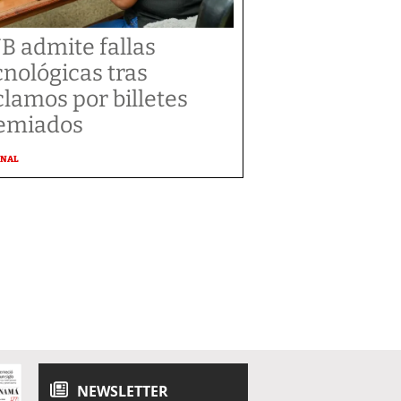
B admite fallas
cnológicas tras
clamos por billetes
emiados
ONAL
NEWSLETTER