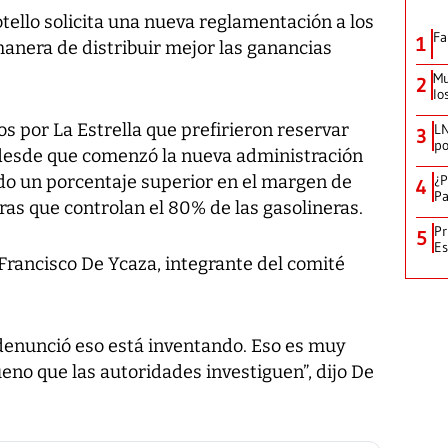
tello solicita una nueva reglamentación a los
Fa
1
manera de distribuir mejor las ganancias
Mu
2
lo
s por La Estrella que prefirieron reservar
LN
3
po
 desde que comenzó la nueva administración
do un porcentaje superior en el margen de
¿P
4
Pa
as que controlan el 80% de las gasolineras.
Pr
5
Es
Francisco De Ycaza, integrante del comité
denunció eso está inventando. Eso es muy
ueno que las autoridades investiguen”, dijo De