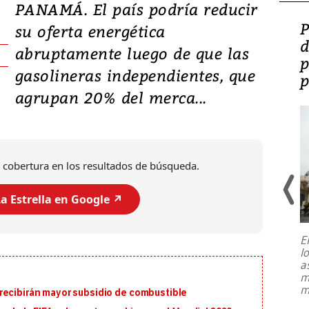
PANAMÁ. El país podría reducir
Video: Lula lanza su
P
su oferta energética
candidatura con
d
abruptamente luego de que las
promesas de inversión
p
gasolineras independientes, que
en defensa, educación y
p
agrupan 20% del merca...
tierras raras
 cobertura en los resultados de búsqueda.
a Estrella en Google ↗️
E
l
Entre recuerdos y escuetas
a
referencias hacia sus adversarios, el
m
presidente de Brasil, Luiz Inácio Lula
m
recibirán mayor subsidio de combustible
da Silva, oficializó este domingo su
candidatura
...