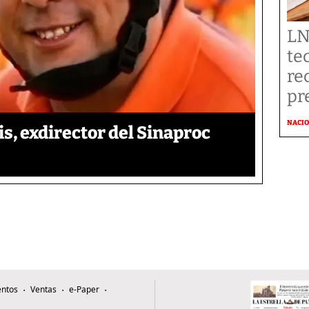
LN
te
re
pr
NACI
is, exdirector del Sinaproc
ntos
Ventas
e-Paper