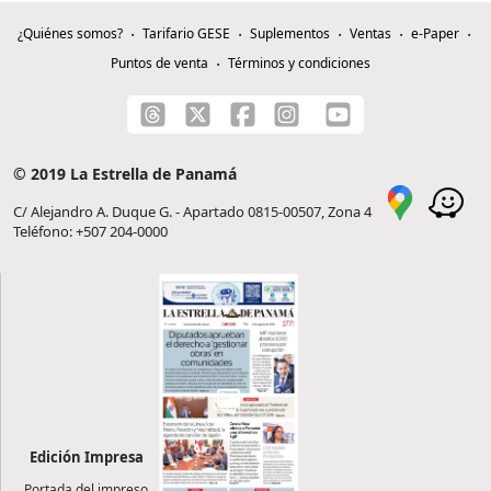
¿Quiénes somos?
Tarifario GESE
Suplementos
Ventas
e-Paper
Puntos de venta
Términos y condiciones
© 2019 La Estrella de Panamá
C/ Alejandro A. Duque G. - Apartado 0815-00507, Zona 4
Teléfono: +507 204-0000
Edición Impresa
Portada del impreso