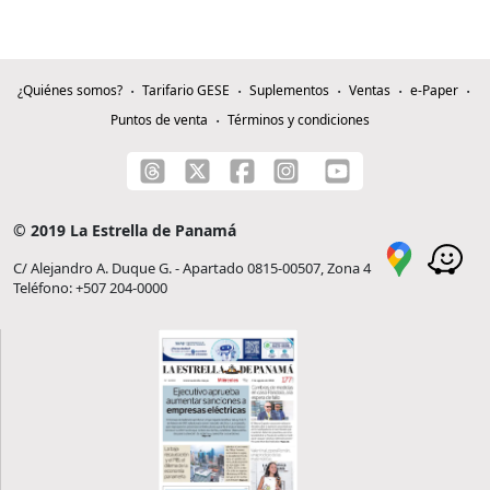
¿Quiénes somos?
Tarifario GESE
Suplementos
Ventas
e-Paper
Puntos de venta
Términos y condiciones
© 2019 La Estrella de Panamá
C/ Alejandro A. Duque G. - Apartado 0815-00507, Zona 4
Teléfono: +507 204-0000