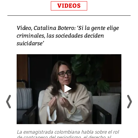
VIDEOS
Video, Catalina Botero: ‘Si la gente elige
criminales, las sociedades deciden
suicidarse’
La exmagistrada colombiana habla sobre el rol
de contrapeso del periodismo, el derecho al