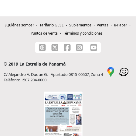
¿Quiénes somos?
Tarifario GESE
Suplementos
Ventas
e-Paper
Puntos de venta
Términos y condiciones
© 2019 La Estrella de Panamá
C/ Alejandro A. Duque G. - Apartado 0815-00507, Zona 4
Teléfono: +507 204-0000