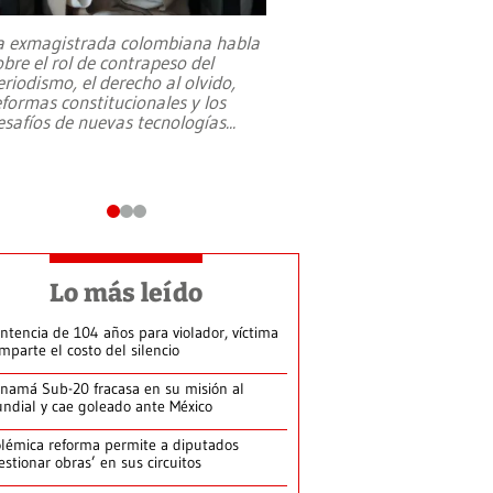
a exmagistrada colombiana habla
Entre recuerdos y es
obre el rol de contrapeso del
referencias hacia sus
eriodismo, el derecho al olvido,
presidente de Brasil,
eformas constitucionales y los
da Silva, oficializó 
esafíos de nuevas tecnologías
...
candidatura
...
Lo más leído
ntencia de 104 años para violador, víctima
mparte el costo del silencio
namá Sub-20 fracasa en su misión al
ndial y cae goleado ante México
lémica reforma permite a diputados
estionar obras’ en sus circuitos