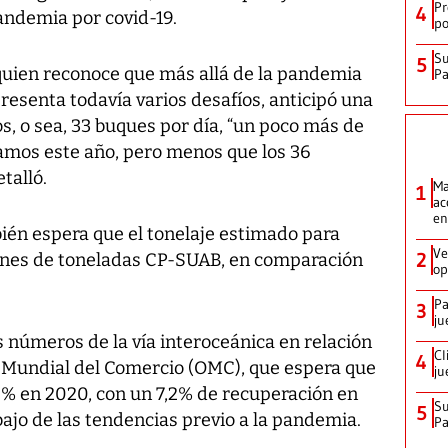
Pr
4
andemia por covid-19.
po
Su
5
 quien reconoce que más allá de la pandemia
P
esenta todavía varios desafíos, anticipó una
os, o sea, 33 buques por día, “un poco más de
amos este año, pero menos que los 36
talló.
Ma
1
ac
en
ién espera que el tonelaje estimado para
Ve
2
lones de toneladas CP-SUAB, en comparación
op
Pa
3
ju
números de la vía interoceánica en relación
Cl
4
ón Mundial del Comercio (OMC), que espera que
ju
2% en 2020, con un 7,2% de recuperación en
Su
5
ajo de las tendencias previo a la pandemia.
P