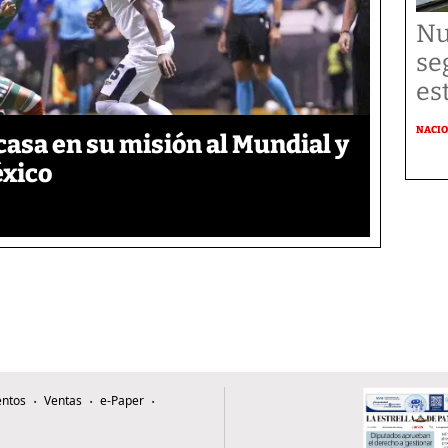
Nu
se
es
NACI
asa en su misión al Mundial y
éxico
ntos
Ventas
e-Paper