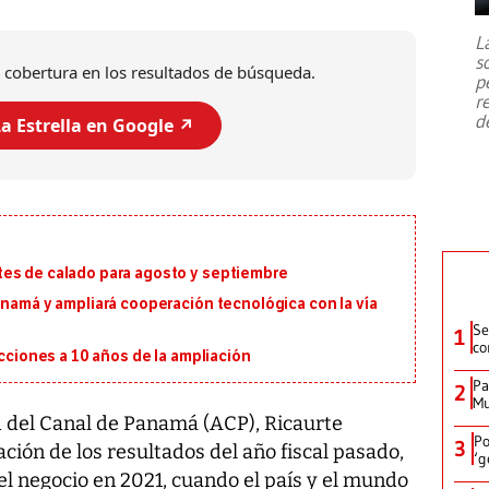
7,1 se registró este martes 28 de
julio en la prefectura de Kumamoto,
L
al sur de Japón, provocando una
s
emergencia de gran
...
 cobertura en los resultados de búsqueda.
p
r
d
a Estrella en Google ↗️
tes de calado para agosto y septiembre
anamá y ampliará cooperación tecnológica con la vía
Se
1
co
ecciones a 10 años de la ampliación
Pa
2
Mu
d del Canal de Panamá (ACP), Ricaurte
Po
3
ción de los resultados del año fiscal pasado,
‘g
l negocio en 2021, cuando el país y el mundo