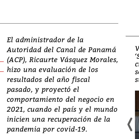
El administrador de la
Video, Japón: Terremoto
V
Autoridad del Canal de Panamá
deja heridos y graves
‘
(ACP), Ricaurte Vásquez Morales,
daños en Kumamoto
c
hizo una evaluación de los
s
resultados del año fiscal
s
pasado, y proyectó el
comportamiento del negocio en
2021, cuando el país y el mundo
inicien una recuperación de la
pandemia por covid-19.
Un fuerte terremoto de magnitud