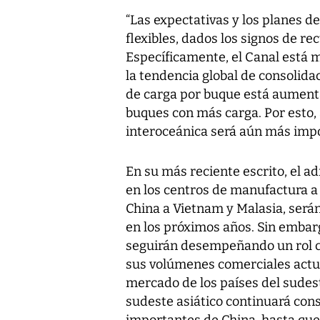
“Las expectativas y los planes 
flexibles, dados los signos de re
Específicamente, el Canal está
la tendencia global de consolidac
de carga por buque está aument
buques con más carga. Por esto, 
interoceánica será aún más impo
En su más reciente escrito, el a
en los centros de manufactura a
China a Vietnam y Malasia, serán
en los próximos años. Sin embar
seguirán desempeñando un rol c
sus volúmenes comerciales actua
mercado de los países del sudeste
sudeste asiático continuará con
importantes de China, hasta que