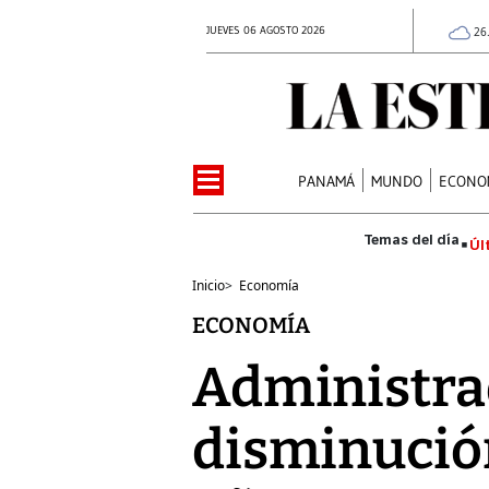
JUEVES 06 AGOSTO 2026
26
PANAMÁ
MUNDO
ECONO
Úl
Inicio
>
Economía
ECONOMÍA
Administrad
disminución