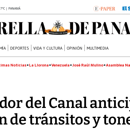
.7°C | PANAMÁ
MÍA
DEPORTES
VIDA Y CULTURA
OPINIÓN
MULTIMEDIA
timas Noticias
La Llorona
Venezuela
José Raúl Mulino
Asamblea Na
or del Canal antic
 de tránsitos y ton