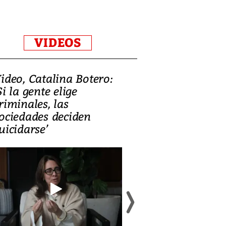
VIDEOS
ideo, Catalina Botero:
Video: Lula la
Si la gente elige
candidatura 
riminales, las
promesas de i
ociedades deciden
en defensa, ed
uicidarse’
tierras raras