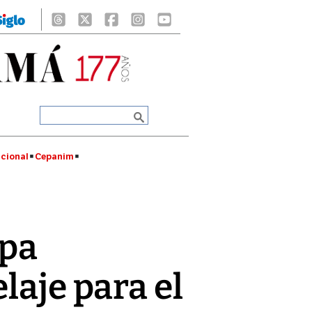
cional
Cepanim
ipa
elaje para el