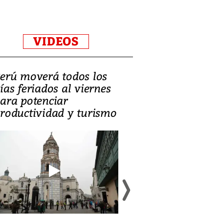
VIDEOS
erú moverá todos los
Video, Catalin
ías feriados al viernes
‘Si la gente el
ara potenciar
criminales, la
roductividad y turismo
sociedades de
suicidarse’