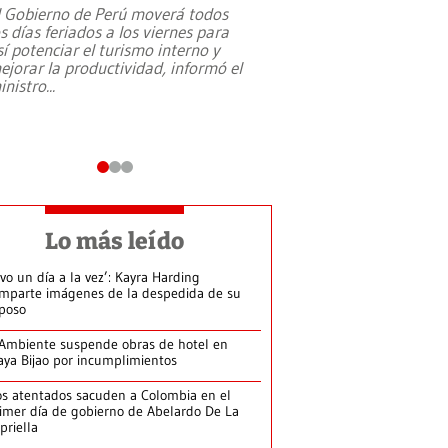
l Gobierno de Perú moverá todos
os días feriados a los viernes para
La exmagistrada co
sí potenciar el turismo interno y
sobre el rol de contr
ejorar la productividad, informó el
periodismo, el derech
inistro
...
reformas constitucio
desafíos de nuevas t
Lo más leído
ivo un día a la vez’: Kayra Harding
mparte imágenes de la despedida de su
poso
Ambiente suspende obras de hotel en
aya Bijao por incumplimientos
s atentados sacuden a Colombia en el
imer día de gobierno de Abelardo De La
priella