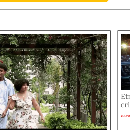
Et
cr
CULT