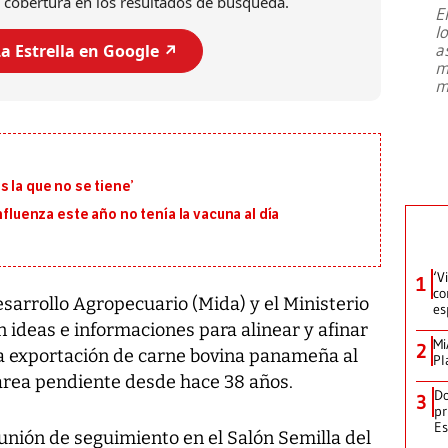
 cobertura en los resultados de búsqueda.
E
l
Entre recuerdos y escuetas
a
a Estrella en Google ↗️
referencias hacia sus adversarios, el
m
presidente de Brasil, Luiz Inácio Lula
m
da Silva, oficializó este domingo su
candidatura
...
 la que no se tiene’
nfluenza este año no tenía la vacuna al día
‘V
1
co
sarrollo Agropecuario (Mida) y el Ministerio
es
 ideas e informaciones para alinear y afinar
Mi
2
 la exportación de carne bovina panameña al
Pl
rea pendiente desde hace 38 años.
Do
3
pr
Es
unión de seguimiento en el Salón Semilla del