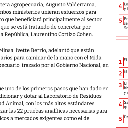
artera agropecuaria, Augusto Valderrama,
Lo
4
y 
mbos ministerios unieran esfuerzos para
Pe
o que beneficiará principalmente al sector
5
se
 que se está tratando de concretar por
Se
la República, Laurentino Cortizo Cohen.
 Minsa, Ivette Berrío, adelantó que están
sarios para caminar de la mano con el Mida,
El
1
cuario, trazado por el Gobierno Nacional, en
Et
2
El
3
hi
ue uno de los primeros pasos que han dado en
y 
icionar y dotar al Laboratorio de Residuos
Sa
ud Animal, con los más altos estándares
4
qu
izar las 22 pruebas analíticas necesarias para
De
icos a mercados exigentes como el de
5