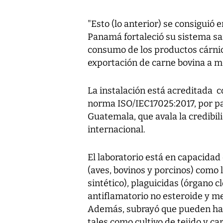
"Esto (lo anterior) se consiguió 
Panamá fortaleció su sistema san
consumo de los productos cárnic
exportación de carne bovina a m
La instalación está acreditada 
norma ISO/IEC17025:2017, por p
Guatemala, que avala la credibili
internacional.
El laboratorio está en capacidad
(aves, bovinos y porcinos) como 
sintético), plaguicidas (órgano c
antiflamatorio no esteroide y m
Además, subrayó que pueden hac
tales como cultivo de tejido y ca