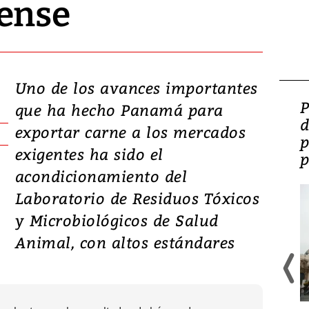
ense
Uno de los avances importantes
Video: Lula lanza su
P
que ha hecho Panamá para
candidatura con
d
exportar carne a los mercados
promesas de inversión
p
exigentes ha sido el
en defensa, educación y
p
acondicionamiento del
tierras raras
Laboratorio de Residuos Tóxicos
y Microbiológicos de Salud
Animal, con altos estándares