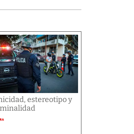
nicidad, estereotipo y
iminalidad
URA