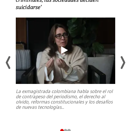
suicidarse’
La exmagistrada colombiana habla sobre el rol
de contrapeso del periodismo, el derecho al
olvido, reformas constitucionales y los desafíos
de nuevas tecnologías
...