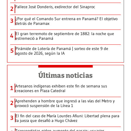
Fallece José Donderis, exdirector del Sinaproc
2
¿Por qué el Comando Sur entrena en Panamá? El objetivo
3
detrás de Panamax
El gran terremoto de septiembre de 1882: la noche que
4
estremeció a Panamá
Pirámide de Lotería de Panamá | sorteo de este 9 de
5
agosto de 2026, según la IA
Últimas noticias
Artesanos indígenas exhiben este fin de semana sus
1
creaciones en Plaza Catedral
Aprehenden a hombre que ingresó a las vías del Metro y
2
provocó suspensión de la Línea 1
El fin del caso de María Lourdes Afiuni: Libertad plena para
3
la jueza que desafió a Hugo Chávez
Transportistas piden aumento del pasaje; usuarios