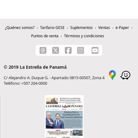
¿Quiénes somos?
Tarifario GESE
Suplementos
Ventas
e-Paper
Puntos de venta
Términos y condiciones
© 2019 La Estrella de Panamá
C/ Alejandro A. Duque G. - Apartado 0815-00507, Zona 4
Teléfono: +507 204-0000