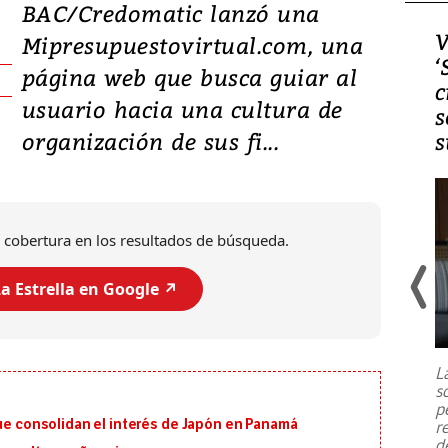
BAC/Credomatic lanzó una
Video, Japón: Terremoto
V
Mipresupuestovirtual.com, una
deja heridos y graves
‘
página web que busca guiar al
daños en Kumamoto
c
usuario hacia una cultura de
s
organización de sus fi...
s
 cobertura en los resultados de búsqueda.
a Estrella en Google ↗️
Un fuerte terremoto de magnitud
7,1 se registró este martes 28 de
julio en la prefectura de Kumamoto,
L
al sur de Japón, provocando una
s
emergencia de gran
...
p
que consolidan el interés de Japón en Panamá
r
d