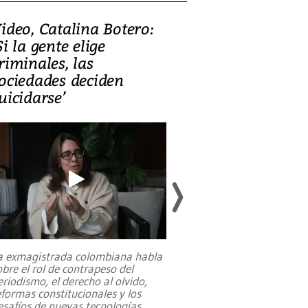
ideo, Catalina Botero:
Video: Lula la
Si la gente elige
candidatura 
riminales, las
promesas de i
ociedades deciden
en defensa, ed
uicidarse’
tierras raras
a exmagistrada colombiana habla
Entre recuerdos y es
obre el rol de contrapeso del
referencias hacia sus
eriodismo, el derecho al olvido,
presidente de Brasil,
eformas constitucionales y los
da Silva, oficializó 
esafíos de nuevas tecnologías
...
candidatura
...