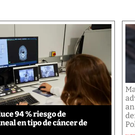
Ma
ad
an
duce 94 % riesgo de
de
neal en tipo de cáncer de
Po