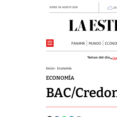
JUEVES 06 AGOSTO 2026
24
PANAMÁ
MUNDO
ECONO
Úl
Inicio
>
Economía
ECONOMÍA
BAC/Credom