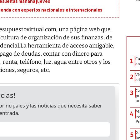
resueltas mañana jueves
genda con expertos nacionales e internacionales
esupuestovirtual.com, una página web que
 cultura de organización de sus finanzas, de
idencial.La herramienta de acceso amigable,
 pago de deudas, contar con dinero para
Ca
1
 renta, teléfono, luz, agua entre otros y los
en
iones, seguros, etc.
Ví
2
ad
Ca
3
pr
un
Ma
4
ev
Po
Ga
5
lo