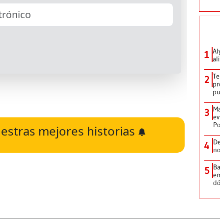
Al
1
al
Te
2
pr
p
Ma
3
ev
Po
estras mejores historias
De
4
no
Ba
5
em
dó