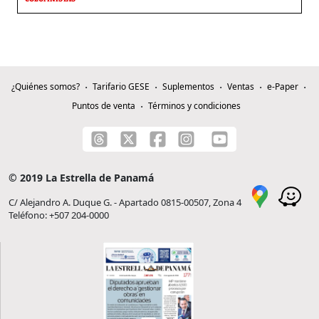
¿Quiénes somos?
Tarifario GESE
Suplementos
Ventas
e-Paper
Puntos de venta
Términos y condiciones
© 2019 La Estrella de Panamá
C/ Alejandro A. Duque G. - Apartado 0815-00507, Zona 4
Teléfono: +507 204-0000