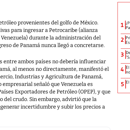
róleo provenientes del golfo de México.
¿P
1
Pa
ivas para ingresar a Petrocaribe (alianza
 Venezuela) durante la administración del
Pr
2
Es
ngreso de Panamá nunca llegó a concretarse.
De
3
‘S
s entre ambos países no debería influenciar
El
namá, al menos no directamente, manifestó el
4
no
rcio, Industrias y Agricultura de Panamá,
El
5
mio empresarial señaló que Venezuela es
aíses Exportadores de Petróleo (OPEP), y que
o del crudo. Sin embargo, advirtió que la
ía generar incertidumbre y subir los precios a