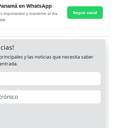
e Panamá en WhatsApp
Seguir canal
as importantes y mantente al día
App.