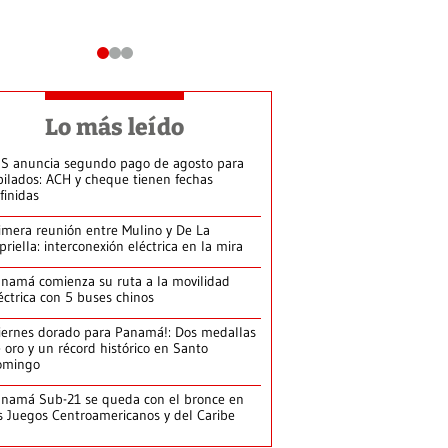
Lo más leído
S anuncia segundo pago de agosto para
bilados: ACH y cheque tienen fechas
finidas
imera reunión entre Mulino y De La
priella: interconexión eléctrica en la mira
namá comienza su ruta a la movilidad
éctrica con 5 buses chinos
iernes dorado para Panamá!: Dos medallas
 oro y un récord histórico en Santo
omingo
namá Sub-21 se queda con el bronce en
s Juegos Centroamericanos y del Caribe