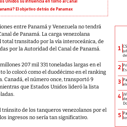
os Unidos su influencia en torno al Canal
Panamá? El objetivo detrás de Panamax
ciones entre Panamá y Venezuela no tendrá
l Canal de Panamá. La carga venezolana
total transitado por la vía interoceánica, de
CS
1
cadas por la Autoridad del Canal de Panamá.
ju
de
 millones 207 mil 331 toneladas largas en el
Pr
2
Es
Esto lo colocó como el duodécimo en el ranking
a. Canadá, el número once, transportó 9
Pa
3
el
mientras que Estados Unidos lideró la lista
eladas.
¡V
4
de
D
l tránsito de los tanqueros venezolanos por el
Pa
5
s ingresos no sería tan significativo.
lo