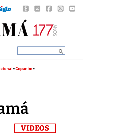
cional
Cepanim
namá
VIDEOS