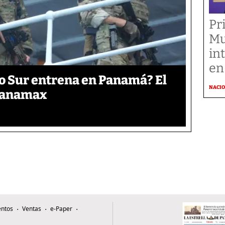
Pr
Mu
in
en
o Sur entrena en Panamá? El
NACI
 Panamax
ntos
Ventas
e-Paper