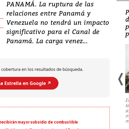
PANAMÁ. La ruptura de las
Video: Lula lanza su
P
relaciones entre Panamá y
candidatura con
d
Venezuela no tendrá un impacto
promesas de inversión
p
significativo para el Canal de
en defensa, educación y
p
Panamá. La carga venez...
tierras raras
 cobertura en los resultados de búsqueda.
a Estrella en Google ↗️
E
l
Entre recuerdos y escuetas
a
referencias hacia sus adversarios, el
m
presidente de Brasil, Luiz Inácio Lula
m
recibirán mayor subsidio de combustible
da Silva, oficializó este domingo su
candidatura
...