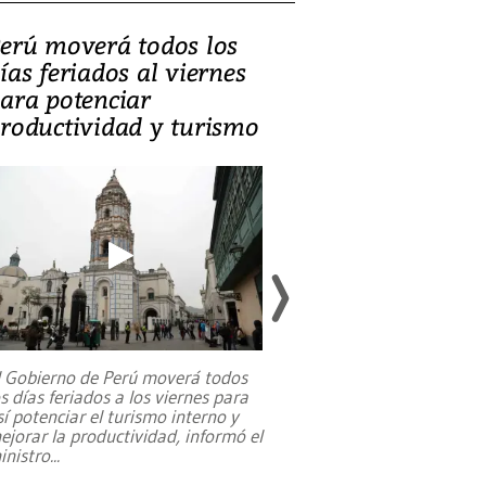
erú moverá todos los
Video, Catalin
ías feriados al viernes
‘Si la gente el
ara potenciar
criminales, la
roductividad y turismo
sociedades de
suicidarse’
l Gobierno de Perú moverá todos
os días feriados a los viernes para
La exmagistrada co
sí potenciar el turismo interno y
sobre el rol de contr
ejorar la productividad, informó el
periodismo, el derech
inistro
...
reformas constitucio
desafíos de nuevas t