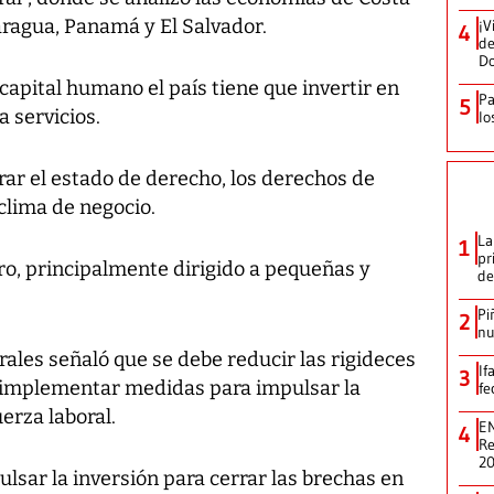
ragua, Panamá y El Salvador.
¡V
4
de
D
capital humano el país tiene que invertir en
Pa
5
 servicios.
lo
rar el estado de derecho, los derechos de
 clima de negocio.
La
1
pr
ro, principalmente dirigido a pequeñas y
de
Pi
2
nu
rales señaló que se debe reducir las rigideces
If
3
e implementar medidas para impulsar la
fe
uerza laboral.
EN
4
Re
2
ulsar la inversión para cerrar las brechas en