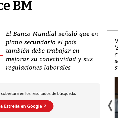
ce BM
El Banco Mundial señaló que en
Video, Japón: Terremoto
V
plano secundario el país
deja heridos y graves
‘
también debe trabajar en
daños en Kumamoto
c
mejorar su conectividad y sus
s
regulaciones laborales
s
 cobertura en los resultados de búsqueda.
a Estrella en Google ↗️
Un fuerte terremoto de magnitud