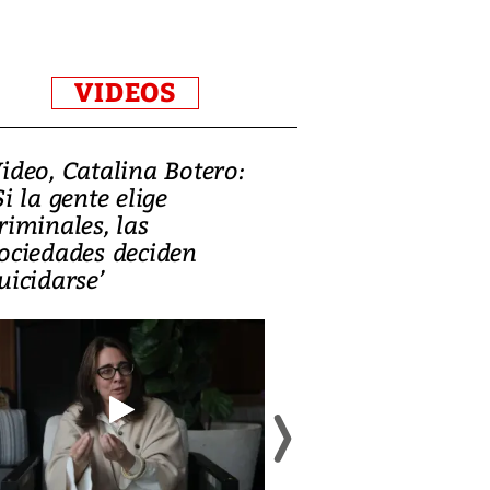
VIDEOS
ideo, Catalina Botero:
Video: Lula la
Si la gente elige
candidatura 
riminales, las
promesas de i
ociedades deciden
en defensa, ed
uicidarse’
tierras raras