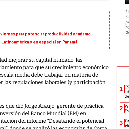
7,1 se registró este martes 28 de
julio en la prefectura de Kumamoto,
L
al sur de Japón, provocando una
s
emergencia de gran
...
p
r
d
 viernes para potenciar productividad y turismo
en Latinoamérica y en especial en Panamá
ad mejorar su capital humano, las
anciamiento para que su crecimiento económico
 escala media debe trabajar en materia de
r las regulaciones laborales (y participación
CS
1
ju
de
s que dio Jorge Araujo, gerente de práctica
Pr
2
Es
nversión del Banco Mundial (BM) en
ntación del informe “Desatando el potencial
Pa
3
el
al”, donde se analizó las economías de Costa