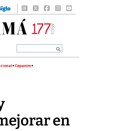
cional
Cepanim
y
mejorar en