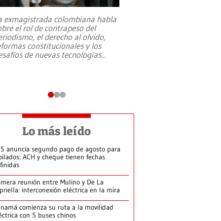
a exmagistrada colombiana habla
Entre recuerdos y es
obre el rol de contrapeso del
referencias hacia sus
eriodismo, el derecho al olvido,
presidente de Brasil,
eformas constitucionales y los
da Silva, oficializó 
esafíos de nuevas tecnologías
...
candidatura
...
Lo más leído
S anuncia segundo pago de agosto para
bilados: ACH y cheque tienen fechas
finidas
imera reunión entre Mulino y De La
priella: interconexión eléctrica en la mira
namá comienza su ruta a la movilidad
éctrica con 5 buses chinos