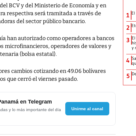
 del BCV y del Ministerio de Economía y en
ra respectiva será tramitada a través de
El
1
adoras del sector público bancario.
Et
2
mía han autorizado como operadores a bancos
El
3
hi
os microfinancieros, operadores de valores y
y 
tenaria (bolsa estatal).
Sa
4
qu
ayores cambios cotizando en 49.06 bolívares
De
5
 los que cerró el viernes pasado.
 Panamá en Telegram
Unirme al canal
adas y lo más importante del día