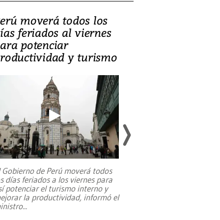
erú moverá todos los
Video, Catalin
ías feriados al viernes
‘Si la gente el
ara potenciar
criminales, la
roductividad y turismo
sociedades de
suicidarse’
l Gobierno de Perú moverá todos
os días feriados a los viernes para
La exmagistrada co
sí potenciar el turismo interno y
sobre el rol de contr
ejorar la productividad, informó el
periodismo, el derech
inistro
...
reformas constitucio
desafíos de nuevas t