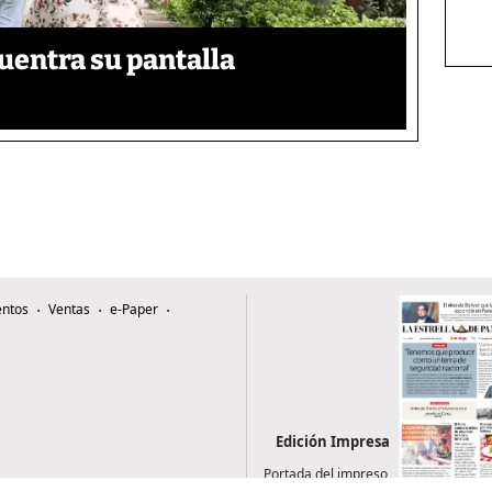
uentra su pantalla​
ntos
Ventas
e-Paper
Edición Impresa
Portada del impreso
del 9 de agosto de