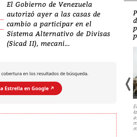
El Gobierno de Venezuela
Video: Lula lanza su
P
autorizó ayer a las casas de
candidatura con
d
cambio a participar en el
promesas de inversión
p
Sistema Alternativo de Divisas
en defensa, educación y
p
(Sicad II), mecani...
tierras raras
 cobertura en los resultados de búsqueda.
a Estrella en Google ↗️
E
l
Entre recuerdos y escuetas
a
referencias hacia sus adversarios, el
m
presidente de Brasil, Luiz Inácio Lula
m
da Silva, oficializó este domingo su
candidatura
...