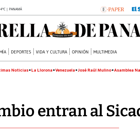
.4°C | PANAMÁ
MÍA
DEPORTES
VIDA Y CULTURA
OPINIÓN
MULTIMEDIA
timas Noticias
La Llorona
Venezuela
José Raúl Mulino
Asamblea Na
mbio entran al Sicad