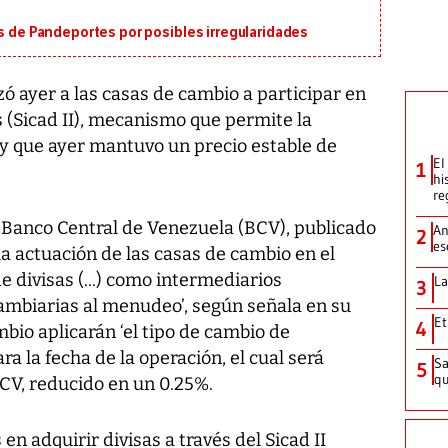
os de Pandeportes por posibles irregularidades
ó ayer a las casas de cambio a participar en
s (Sicad II), mecanismo que permite la
 y que ayer mantuvo un precio estable de
El
1
hi
re
 Banco Central de Venezuela (BCV), publicado
An
2
es
‘la actuación de las casas de cambio en el
 divisas (...) como intermediarios
La
3
ambiarias al menudeo’, según señala en su
Et
4
mbio aplicarán ‘el tipo de cambio de
ara la fecha de la operación, el cual será
Sa
5
qu
BCV, reducido en un 0.25%.
n adquirir divisas a través del Sicad II