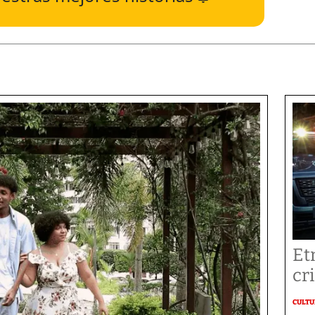
Et
cr
CULT