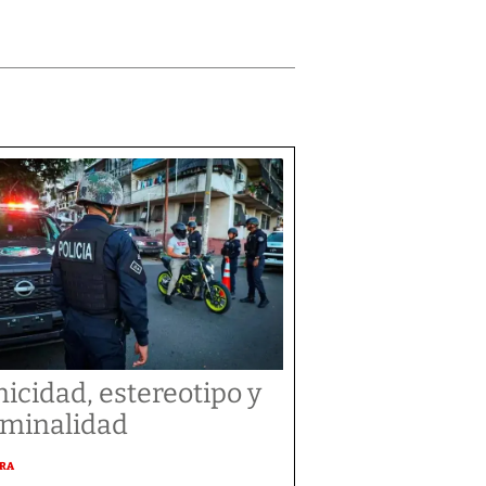
nicidad, estereotipo y
iminalidad
URA