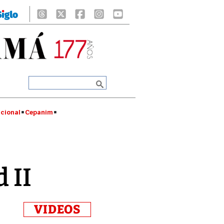
cional
Cepanim
 II
VIDEOS