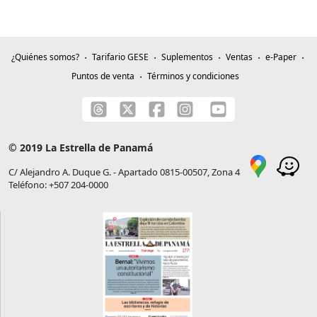
¿Quiénes somos?
Tarifario GESE
Suplementos
Ventas
e-Paper
Puntos de venta
Términos y condiciones
© 2019 La Estrella de Panamá
C/ Alejandro A. Duque G. - Apartado 0815-00507, Zona 4
Teléfono: +507 204-0000