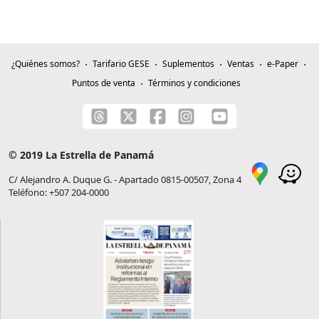
¿Quiénes somos?
Tarifario GESE
Suplementos
Ventas
e-Paper
Puntos de venta
Términos y condiciones
© 2019 La Estrella de Panamá
C/ Alejandro A. Duque G. - Apartado 0815-00507, Zona 4
Teléfono: +507 204-0000