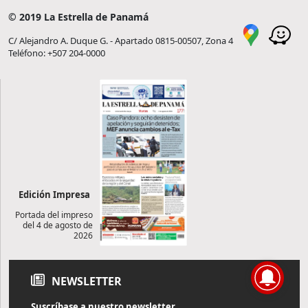
© 2019 La Estrella de Panamá
C/ Alejandro A. Duque G. - Apartado 0815-00507, Zona 4
Teléfono: +507 204-0000
Edición Impresa
Portada del impreso
del 4 de agosto de
2026
NEWSLETTER
Suscríbase a nuestro newsletter